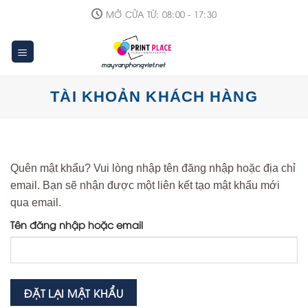
Skip
MỞ CỬA TỪ: 08:00 - 17:30
to
content
TÀI KHOẢN KHÁCH HÀNG
Quên mật khẩu? Vui lòng nhập tên đăng nhập hoặc địa chỉ
email. Bạn sẽ nhận được một liên kết tạo mật khẩu mới
qua email.
Tên đăng nhập hoặc email
ĐẶT LẠI MẬT KHẨU