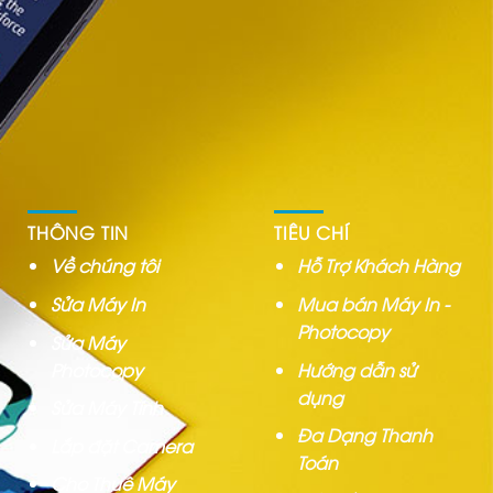
THÔNG TIN
TIÊU CHÍ
Về chúng tôi
Hỗ Trợ Khách Hàng
Sửa Máy In
Mua bán Máy In -
Photocopy
Sửa Máy
Photocopy
Hướng dẫn sử
dụng
Sửa Máy Tính
Đa Dạng Thanh
Lắp đặt Camera
Toán
Cho Thuê Máy