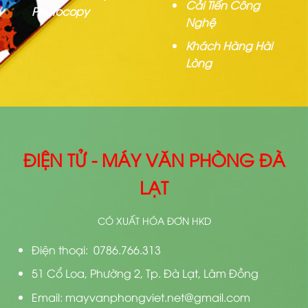
Cải Tiến Công
Photocopy
Nghệ
Khách Hàng Hài
Lòng
ĐIỆN TỬ - MÁY VĂN PHÒNG ĐÀ
LẠT
CÓ XUẤT HÓA ĐƠN HKD
Điện thoại: 0786.766.313
51 Cổ Loa, Phường 2, Tp. Đà Lạt, Lâm Đồng
Email: mayvanphongviet.net@gmail.com