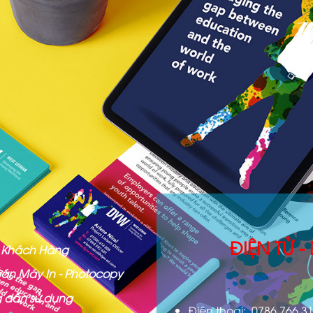
ĐIỆN TỬ 
ợ Khách Hàng
án Máy In - Photocopy
 dẫn sử dụng
Điện thoại: 0786.766.3