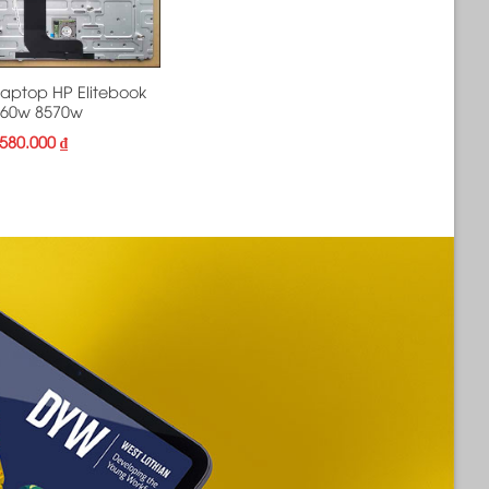
laptop HP Elitebook
560w 8570w
580.000
₫