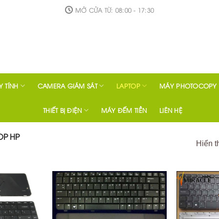
MỞ CỬA TỪ: 08:00 - 17:30
 TÍNH
CAMERA GIÁM SÁT
LAPTOP
MÁY PHOTOCOPY
THIẾT BỊ ĐIỆN
MÁY ĐẾM TIỀN
LIÊN HỆ
OP HP
Hiển th