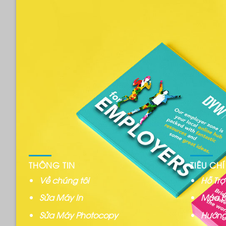
THÔNG TIN
TIÊU CHÍ
Về chúng tôi
Hỗ Tr
Sửa Máy In
Mua b
Sửa Máy Photocopy
Hướng