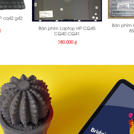
+
+
P cq42 g42
Bàn phím 
Bàn phím Laptop HP CQ45
₫
8
CQ40 CQ41
180.000
₫