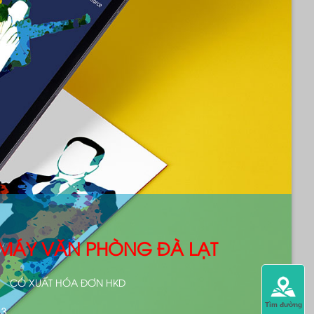
- MÁY VĂN PHÒNG ĐÀ LẠT
CÓ XUẤT HÓA ĐƠN HKD
Tìm đường
13