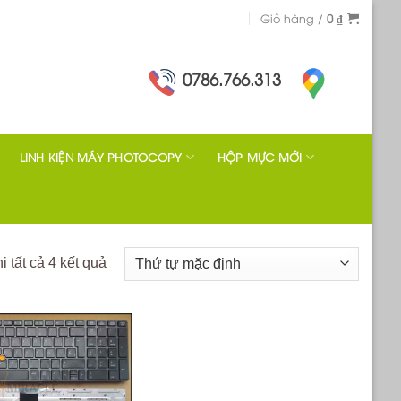
Giỏ hàng /
0
₫
0786.766.313
LINH KIỆN MÁY PHOTOCOPY
HỘP MỰC MỚI
ị tất cả 4 kết quả