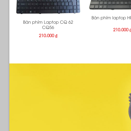
+
+
Bàn phím laptop H
Bàn phím Laptop CQ 62
CQ56
210.000
210.000
₫