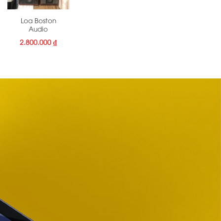
Loa Boston
Audio
2.800.000
₫