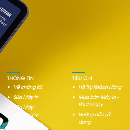
THÔNG TIN
TIÊU CHÍ
Về chúng tôi
Hỗ Trợ Khách Hàng
Sửa Máy In
Mua bán Máy In -
Photocopy
Sửa Máy
Photocopy
Hướng dẫn sử
dụng
Sửa Máy Tính