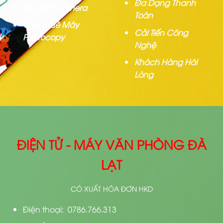
Đa Dạng Thanh
Lắp đặt Camera
Toán
Cho Thuê Máy
Cải Tiến Công
Photocopy
Nghệ
Khách Hàng Hài
Lòng
ĐIỆN TỬ - MÁY VĂN PHÒNG ĐÀ
LẠT
CÓ XUẤT HÓA ĐƠN HKD
Điện thoại: 0786.766.313