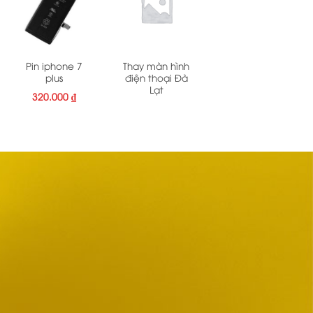
Pin iphone 7
Thay màn hình
plus
điện thoại Đà
Lạt
320.000
₫