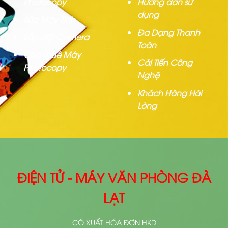
Photocopy
Hướng dẫn sử
dụng
Sửa Máy Tính
Đa Dạng Thanh
Lắp đặt Camera
Toán
Cho Thuê Máy
Cải Tiến Công
Photocopy
Nghệ
Khách Hàng Hài
Lòng
ĐIỆN TỬ - MÁY VĂN PHÒNG ĐÀ
LẠT
CÓ XUẤT HÓA ĐƠN HKD