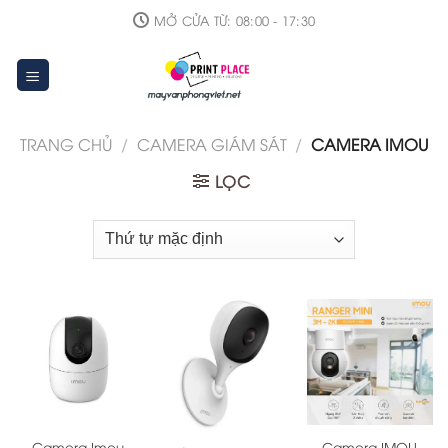
Skip
MỞ CỬA TỪ: 08:00 - 17:30
to
content
TRANG CHỦ
/
CAMERA GIÁM SÁT
/
CAMERA IMOU
LỌC
Camera Imou
Camera IMOU