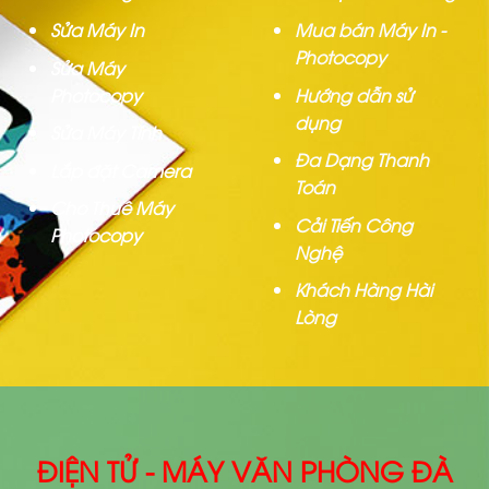
Sửa Máy In
Mua bán Máy In -
Photocopy
Sửa Máy
Photocopy
Hướng dẫn sử
dụng
Sửa Máy Tính
Đa Dạng Thanh
Lắp đặt Camera
Toán
Cho Thuê Máy
Cải Tiến Công
Photocopy
Nghệ
Khách Hàng Hài
Lòng
ĐIỆN TỬ - MÁY VĂN PHÒNG ĐÀ