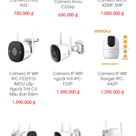
Camera Imou
A32
K2MP 3MP
C22ep
750.000
₫
1.050.000
₫
630.000
₫
Camera IP Wifi
Camera IP WIFI
Camera IP Wifi
IPC-F22FP-D
ngoài trời IPC-
Ranger IPC-
IMOU Lắp
F22P
A42P
Ngoài Trời Có
1.390.000
₫
1.290.000
₫
Màu Ban Đêm
1.590.000
₫