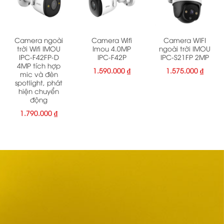
Camera ngoài
Camera Wifi
Camera WIFI
trời Wifi IMOU
Imou 4.0MP
ngoài trời IMOU
IPC-F42FP-D
IPC-F42P
IPC-S21FP 2MP
4MP tích hợp
1.590.000
₫
1.575.000
₫
mic và đèn
spotlight, phát
hiện chuyển
động
1.790.000
₫