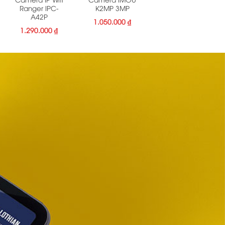
Ranger IPC-
K2MP 3MP
A42P
1.050.000
₫
1.290.000
₫