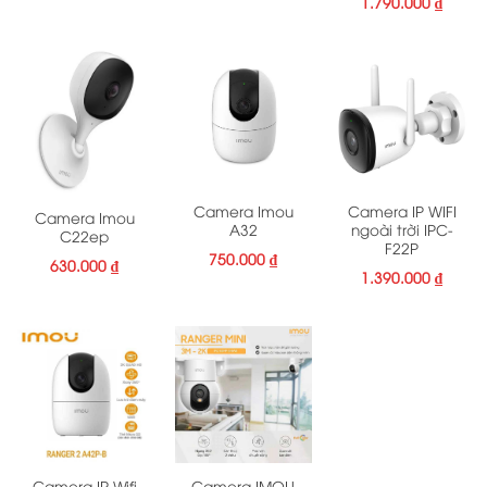
1.790.000
₫
Camera Imou
Camera IP WIFI
Camera Imou
A32
ngoài trời IPC-
C22ep
F22P
750.000
₫
630.000
₫
1.390.000
₫
Camera IP Wifi
Camera IMOU