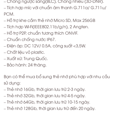
– Chống ngược sáng(BLC), Chống nhiễu (3D-DNR).
– Tích hợp míc với chuẩn âm thanh G.711a/ G.711u/
PCM.
– Hỗ trợ khe cắm thẻ nhớ Micro SD, Max 256GB
– Tích hợp Wi-Fi(IEEE802.11b/g/n), 2 Angten.
– Hỗ trợ P2P, chuẩn tương thích ONVIF.
– Chuẩn chống nước IP67.
– Điện áp: DC 12V/ 0.5A, công suất <3,5W.
– Chất liệu vỏ plastic.
– Xuất xứ: Trung Quốc.
– Bảo hành: 24 tháng.
Bạn có thể mua bổ sung thẻ nhớ phù hợp với nhu cầu
sử dụng:
– Thẻ nhớ 16Gb, thời gian lưu trữ 2-3 ngày.
– Thẻ nhớ 32Gb, thời gian lưu trữ 4-5 ngày.
– Thẻ nhớ 64Gb, thời gian lưu trữ 10-15 ngày.
– Thẻ nhớ 128Gb, thời gian lưu trữ đến 20 ngày.