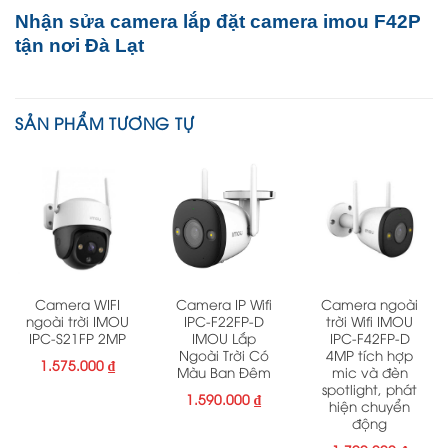
Nhận sửa camera lắp đặt camera imou F42P
tận nơi Đà Lạt
SẢN PHẨM TƯƠNG TỰ
Camera WIFI
Camera IP Wifi
Camera ngoài
ngoài trời IMOU
IPC-F22FP-D
trời Wifi IMOU
IPC-S21FP 2MP
IMOU Lắp
IPC-F42FP-D
Ngoài Trời Có
4MP tích hợp
1.575.000
₫
Màu Ban Đêm
mic và đèn
spotlight, phát
1.590.000
₫
hiện chuyển
động