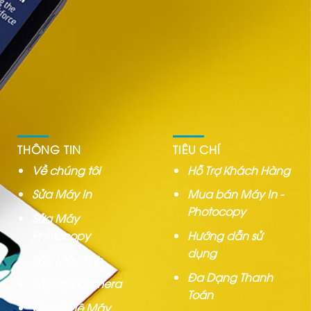
THÔNG TIN
TIÊU CHÍ
Về chúng tôi
Hỗ Trợ Khách Hàng
Sửa Máy In
Mua bán Máy In -
Photocopy
Sửa Máy
Photocopy
Hướng dẫn sử
dụng
Sửa Máy Tính
Đa Dạng Thanh
Lắp đặt Camera
Toán
Cho Thuê Máy