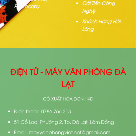
Cải Tiến Công
Photocopy
Nghệ
Khách Hàng Hài
Lòng
ĐIỆN TỬ - MÁY VĂN PHÒNG ĐÀ
LẠT
CÓ XUẤT HÓA ĐƠN HKD
Điện thoại: 0786.766.313
51 Cổ Loa, Phường 2, Tp. Đà Lạt, Lâm Đồng
Email: mayvanphongviet.net@gmail.com