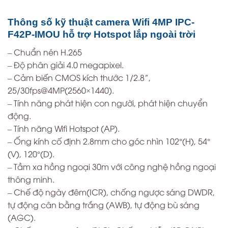
Thông số kỹ thuật camera Wifi 4MP IPC-
F42P-IMOU hỗ trợ Hotspot lắp ngoài trời
– Chuẩn nén H.265
– Độ phân giải 4.0 megapixel.
– Cảm biến CMOS kích thước 1/2.8”,
25/30fps@4MP(2560×1440).
– Tính năng phát hiện con người, phát hiện chuyển
động.
– Tính năng Wifi Hotspot (AP).
– Ống kính cố định 2.8mm cho góc nhìn 102°(H), 54°
(V), 120°(D).
– Tầm xa hồng ngoại 30m với công nghệ hồng ngoại
thông minh.
– Chế độ ngày đêm(ICR), chống ngược sáng DWDR,
tự động cân bằng trắng (AWB), tự động bù sáng
(AGC).