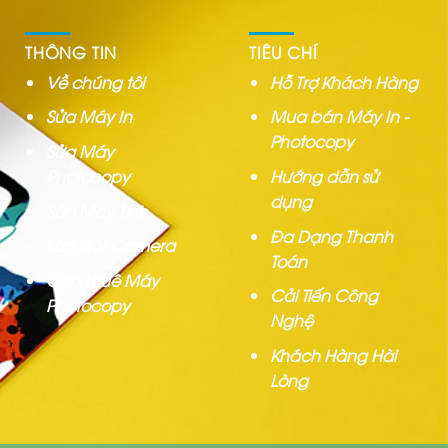
THÔNG TIN
TIÊU CHÍ
Về chúng tôi
Hỗ Trợ Khách Hàng
Sửa Máy In
Mua bán Máy In -
Photocopy
Sửa Máy
Photocopy
Hướng dẫn sử
dụng
Sửa Máy Tính
Đa Dạng Thanh
Lắp đặt Camera
Toán
Cho Thuê Máy
Cải Tiến Công
Photocopy
Nghệ
Khách Hàng Hài
Lòng