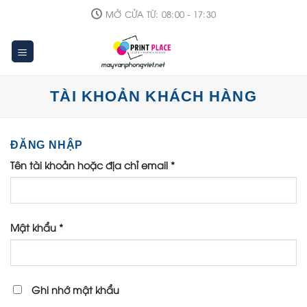
Skip
MỞ CỬA TỪ: 08:00 - 17:30
to
content
TÀI KHOẢN KHÁCH HÀNG
ĐĂNG NHẬP
Tên tài khoản hoặc địa chỉ email
*
Mật khẩu
*
Ghi nhớ mật khẩu