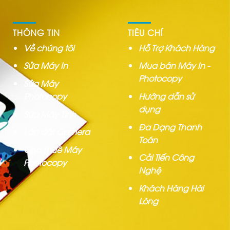
THÔNG TIN
TIÊU CHÍ
Về chúng tôi
Hỗ Trợ Khách Hàng
Sửa Máy In
Mua bán Máy In -
Photocopy
Sửa Máy
Photocopy
Hướng dẫn sử
dụng
Sửa Máy Tính
Đa Dạng Thanh
Lắp đặt Camera
Toán
Cho Thuê Máy
Cải Tiến Công
Photocopy
Nghệ
Khách Hàng Hài
Lòng