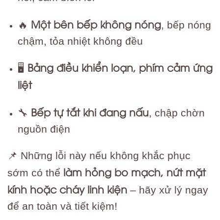
Một bên bếp không nóng
🔥
, bếp nóng
chậm, tỏa nhiệt không đều
Bảng điều khiển loạn, phím cảm ứng
🖥️
liệt
Bếp tự tắt khi đang nấu
🔧
, chập chờn
nguồn điện
📌 Những lỗi này nếu không khắc phục
làm hỏng bo mạch, nứt mặt
sớm có thể
kính hoặc cháy linh kiện
– hãy xử lý ngay
để an toàn và tiết kiệm!