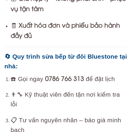
vụ tận tâm
Xuất hóa đơn và phiếu bảo hành
🧾
đầy đủ
🔄 Quy trình sửa bếp từ đôi Bluestone tại
nhà:
0786 766 313
☎️ Gọi ngay
để đặt lịch
👨‍🔧 Kỹ thuật viên đến tận nơi kiểm tra
lỗi
📋 Tư vấn nguyên nhân – báo giá minh
bạch