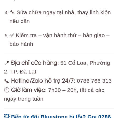
🔧 Sửa chữa ngay tại nhà, thay linh kiện
nếu cần
✅ Kiểm tra – vận hành thử – bàn giao –
bảo hành
Địa chỉ cửa hàng:
📍
51 Cổ Loa, Phường
2, TP. Đà Lạt
Hotline/Zalo hỗ trợ 24/7:
📞
0786 766 313
Giờ làm việc:
🕘
7h30 – 20h, tất cả các
ngày trong tuần
💥 Bếp từ đôi Bluestone bị lỗi? Gọi 0786