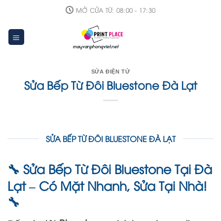
Skip
MỞ CỬA TỪ: 08:00 - 17:30
to
content
SỬA ĐIỆN TỬ
Sửa Bếp Từ Đôi Bluestone Đà Lạt
SỬA BẾP TỪ ĐÔI BLUESTONE ĐÀ LẠT
Sửa Bếp Từ Đôi Bluestone Tại Đà
🔧
Lạt – Có Mặt Nhanh, Sửa Tại Nhà!
🔧