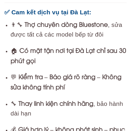
✅ Cam kết dịch vụ tại Đà Lạt:
Thợ chuyên dòng Bluestone
👨‍🔧
, sửa
được tất cả các model bếp từ đôi
Có mặt tận nơi tại Đà Lạt chỉ sau 30
🏠
phút gọi
Kiểm tra – Báo giá rõ ràng – Không
💬
sửa không tính phí
Thay linh kiện chính hãng
🔧
, bảo hành
dài hạn
Giá hợp lý – không phát sinh – phục
💰