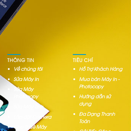
THÔNG TIN
TIÊU CHÍ
Về chúng tôi
Hỗ Trợ Khách Hàng
Sửa Máy In
Mua bán Máy In -
Photocopy
Sửa Máy
Photocopy
Hướng dẫn sử
dụng
Sửa Máy Tính
Đa Dạng Thanh
Lắp đặt Camera
Toán
Cho Thuê Máy