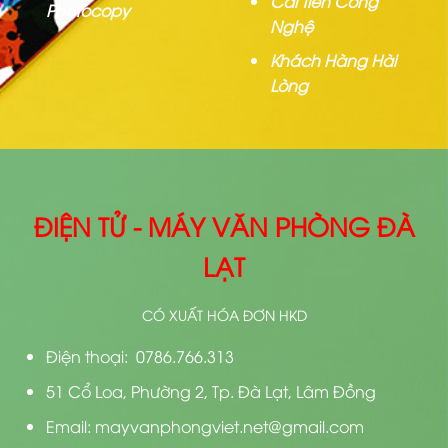
Cải Tiến Công
Photocopy
Nghệ
Khách Hàng Hài
Lòng
ĐIỆN TỬ - MÁY VĂN PHÒNG ĐÀ
LẠT
CÓ XUẤT HÓA ĐƠN HKD
Điện thoại: 0786.766.313
51 Cổ Loa, Phường 2, Tp. Đà Lạt, Lâm Đồng
Email: mayvanphongviet.net@gmail.com