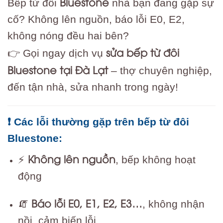
Bluestone
Bếp từ đôi
nhà bạn đang gặp sự
cố? Không lên nguồn, báo lỗi E0, E2,
không nóng đều hai bên?
sửa bếp từ đôi
👉 Gọi ngay dịch vụ
Bluestone tại Đà Lạt
– thợ chuyên nghiệp,
đến tận nhà, sửa nhanh trong ngày!
❗ Các lỗi thường gặp trên bếp từ đôi
Bluestone:
Không lên nguồn
⚡
, bếp không hoạt
động
Báo lỗi E0, E1, E2, E3…
🧯
, không nhận
nồi, cảm biến lỗi