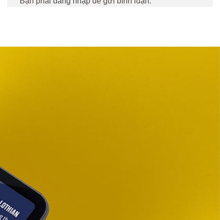
Bạn phải
đăng nhập
để gửi bình luận.