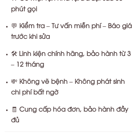
phút gọi
Kiểm tra – Tư vấn miễn phí – Báo giá
💬
trước khi sửa
Linh kiện chính hãng, bảo hành từ 3
🛠️
– 12 tháng
Không vẽ bệnh – Không phát sinh
💸
chi phí bất ngờ
Cung cấp hóa đơn, bảo hành đầy
🧾
đủ