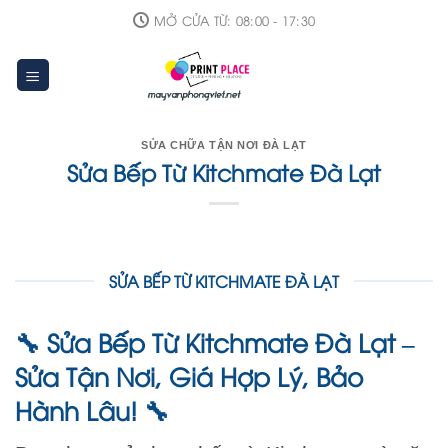
Skip
MỞ CỬA TỪ: 08:00 - 17:30
to
content
SỬA CHỮA TẬN NƠI ĐÀ LẠT
Sửa Bếp Từ Kitchmate Đà Lạt
SỬA BẾP TỪ KITCHMATE ĐÀ LẠT
Sửa Bếp Từ Kitchmate Đà Lạt –
🔧
Sửa Tận Nơi, Giá Hợp Lý, Bảo
Hành Lâu!
🔧