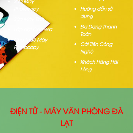
Sửa Máy
Photocopy
Hướng dẫn sử
dụng
Sửa Máy Tính
Đa Dạng Thanh
Lắp đặt Camera
Toán
Cho Thuê Máy
Cải Tiến Công
Photocopy
Nghệ
Khách Hàng Hài
Lòng
ĐIỆN TỬ - MÁY VĂN PHÒNG ĐÀ
LẠT