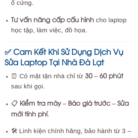
ổ cứng.
Tư vấn nâng cấp cấu hình
cho laptop
học tập, làm việc, đồ họa.
Cam Kết Khi Sử Dụng Dịch Vụ
✅
Sửa Laptop Tại Nhà Đà Lạt
30 – 60 phút
⏰ Có mặt tận nhà chỉ từ
sau khi gọi.
Kiểm tra máy – Báo giá trước – Sửa
📋
mới tính phí
.
🛠 Linh kiện chính hãng, bảo hành từ 3 –