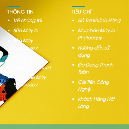
THÔNG TIN
TIÊU CHÍ
Về chúng tôi
Hỗ Trợ Khách Hàng
Sửa Máy In
Mua bán Máy In -
Photocopy
Sửa Máy
Photocopy
Hướng dẫn sử
dụng
Sửa Máy Tính
Đa Dạng Thanh
Lắp đặt Camera
Toán
Cho Thuê Máy
Cải Tiến Công
Photocopy
Nghệ
Khách Hàng Hài
Lòng