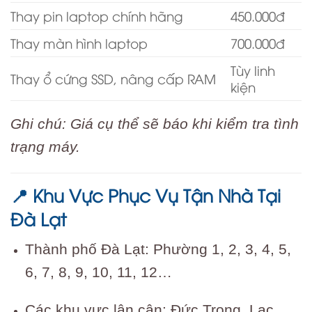
Thay pin laptop chính hãng
450.000đ
Thay màn hình laptop
700.000đ
Tùy linh
Thay ổ cứng SSD, nâng cấp RAM
kiện
Ghi chú: Giá cụ thể sẽ báo khi kiểm tra tình
trạng máy.
Khu Vực Phục Vụ Tận Nhà Tại
📍
Đà Lạt
Thành phố Đà Lạt: Phường 1, 2, 3, 4, 5,
6, 7, 8, 9, 10, 11, 12…
Các khu vực lân cận: Đức Trọng, Lạc