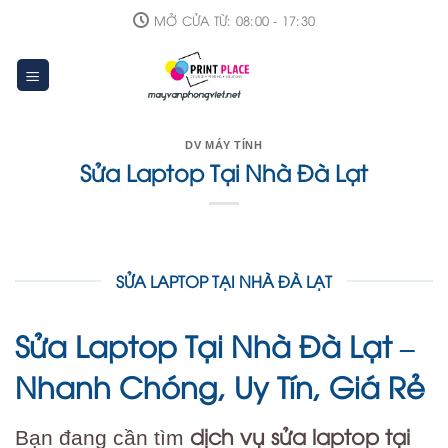
Skip
MỞ CỬA TỪ: 08:00 - 17:30
to
content
DV MÁY TÍNH
Sửa Laptop Tại Nhà Đà Lạt
SỬA LAPTOP TẠI NHÀ ĐÀ LẠT
Sửa Laptop Tại Nhà Đà Lạt –
Nhanh Chóng, Uy Tín, Giá Rẻ
dịch vụ sửa laptop tại
Bạn đang cần tìm