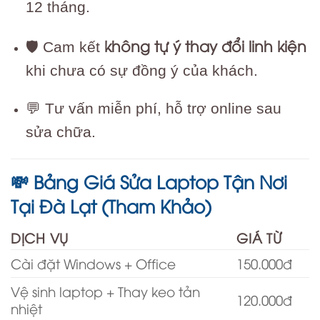
12 tháng.
không tự ý thay đổi linh kiện
🛡 Cam kết
khi chưa có sự đồng ý của khách.
💬 Tư vấn miễn phí, hỗ trợ online sau
sửa chữa.
Bảng Giá Sửa Laptop Tận Nơi
💸
Tại Đà Lạt (Tham Khảo)
DỊCH VỤ
GIÁ TỪ
Cài đặt Windows + Office
150.000đ
Vệ sinh laptop + Thay keo tản
120.000đ
nhiệt