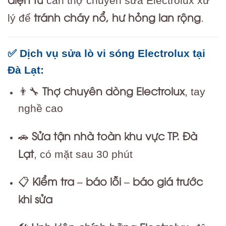
cần thợ chuyên sửa Electrolux xử
tránh cháy nổ, hư hỏng lan rộng
lý để
.
✅ Dịch vụ sửa lò vi sóng Electrolux tại
Đà Lạt:
Thợ chuyên dòng Electrolux
👨‍🔧
, tay
nghề cao
Sửa tận nhà toàn khu vực TP. Đà
🚗
Lạt
, có mặt sau 30 phút
Kiểm tra – báo lỗi – báo giá trước
📋
khi sửa