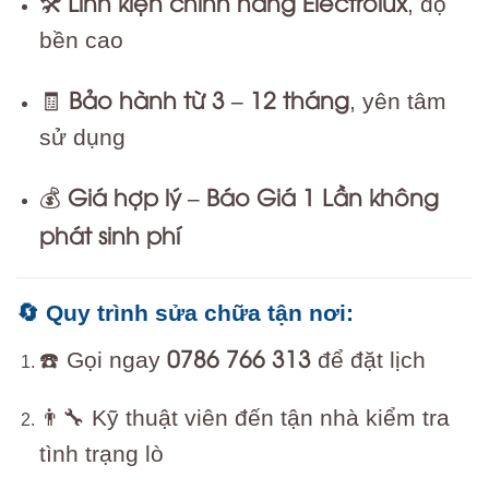
Linh kiện chính hãng Electrolux
🛠️
, độ
bền cao
Bảo hành từ 3 – 12 tháng
🧾
, yên tâm
sử dụng
Giá hợp lý – Báo Giá 1 Lần không
💰
phát sinh phí
🔄 Quy trình sửa chữa tận nơi:
0786 766 313
☎️ Gọi ngay
để đặt lịch
👨‍🔧 Kỹ thuật viên đến tận nhà kiểm tra
tình trạng lò