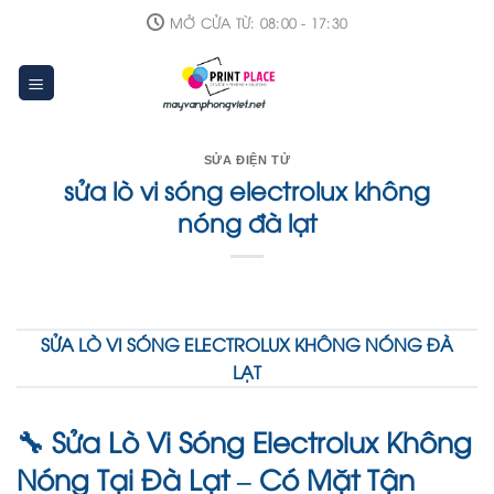
Skip
MỞ CỬA TỪ: 08:00 - 17:30
to
content
SỬA ĐIỆN TỬ
sửa lò vi sóng electrolux không
nóng đà lạt
SỬA LÒ VI SÓNG ELECTROLUX KHÔNG NÓNG ĐÀ
LẠT
Sửa Lò Vi Sóng Electrolux Không
🔧
Nóng Tại Đà Lạt – Có Mặt Tận