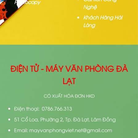
Photocopy
Nghệ
Khách Hàng Hài
Lòng
ĐIỆN TỬ - MÁY VĂN PHÒNG ĐÀ
LẠT
CÓ XUẤT HÓA ĐƠN HKD
Điện thoại: 0786.766.313
51 Cổ Loa, Phường 2, Tp. Đà Lạt, Lâm Đồng
Email: mayvanphongviet.net@gmail.com