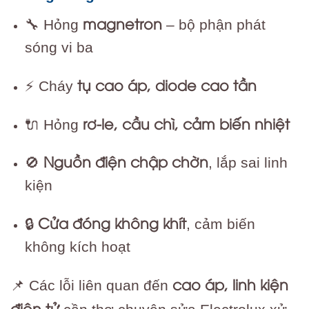
magnetron
🔧 Hỏng
– bộ phận phát
sóng vi ba
tụ cao áp, diode cao tần
⚡ Cháy
rơ-le, cầu chì, cảm biến nhiệt
🔌 Hỏng
Nguồn điện chập chờn
🚫
, lắp sai linh
kiện
Cửa đóng không khít
🔒
, cảm biến
không kích hoạt
cao áp, linh kiện
📌 Các lỗi liên quan đến
điện tử