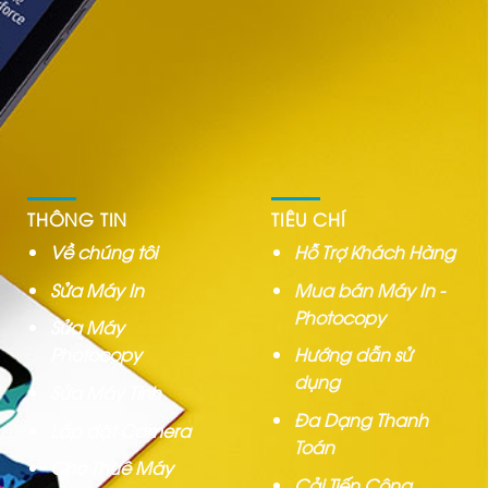
THÔNG TIN
TIÊU CHÍ
Về chúng tôi
Hỗ Trợ Khách Hàng
Sửa Máy In
Mua bán Máy In -
Photocopy
Sửa Máy
Photocopy
Hướng dẫn sử
dụng
Sửa Máy Tính
Đa Dạng Thanh
Lắp đặt Camera
Toán
Cho Thuê Máy
Cải Tiến Công