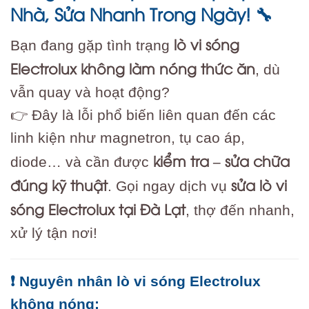
Nhà, Sửa Nhanh Trong Ngày!
🔧
lò vi sóng
Bạn đang gặp tình trạng
Electrolux không làm nóng thức ăn
, dù
vẫn quay và hoạt động?
👉 Đây là lỗi phổ biến liên quan đến các
linh kiện như magnetron, tụ cao áp,
kiểm tra – sửa chữa
diode… và cần được
đúng kỹ thuật
sửa lò vi
. Gọi ngay dịch vụ
sóng Electrolux tại Đà Lạt
, thợ đến nhanh,
xử lý tận nơi!
❗ Nguyên nhân lò vi sóng Electrolux
không nóng: