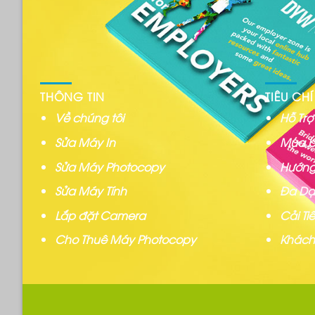
THÔNG TIN
TIÊU CHÍ
Về chúng tôi
Hỗ Tr
Sửa Máy In
Mua b
Sửa Máy Photocopy
Hướng
Sửa Máy Tính
Đa Dạ
Lắp đặt Camera
Cải T
Cho Thuê Máy Photocopy
Khách