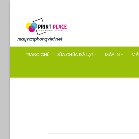
Skip
to
content
TRANG CHỦ
SỬA CHỮA ĐÀ LẠT
MÁY IN
MÁY