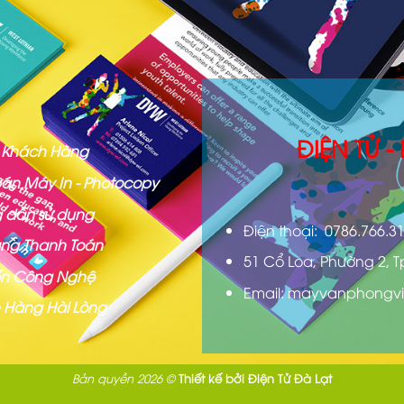
ĐIỆN TỬ 
ợ Khách Hàng
án Máy In - Photocopy
 dẫn sử dụng
Điện thoại: 0786.766.3
ng Thanh Toán
51 Cổ Loa, Phường 2, T
iến Công Nghệ
Email: mayvanphongvi
 Hàng Hài Lòng
Bản quyền 2026 ©
Thiết kế bởi
Điện Tử Đà Lạt