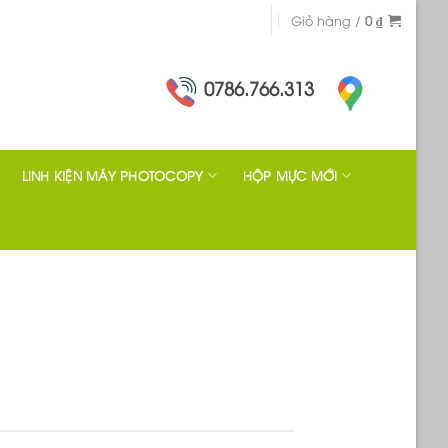
Giỏ hàng /
0
₫
0786.766.313
LINH KIỆN MÁY PHOTOCOPY
HỘP MỰC MỚI