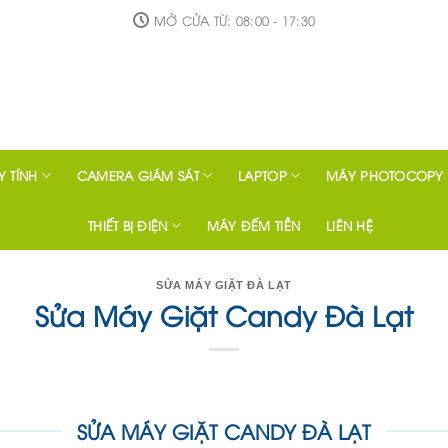
MỞ CỬA TỪ: 08:00 - 17:30
 TÍNH
CAMERA GIÁM SÁT
LAPTOP
MÁY PHOTOCOPY
THIẾT BỊ ĐIỆN
MÁY ĐẾM TIỀN
LIÊN HỆ
SỬA MÁY GIẶT ĐÀ LẠT
Sửa Máy Giặt Candy Đà Lạt
SỬA MÁY GIẶT CANDY ĐÀ LẠT