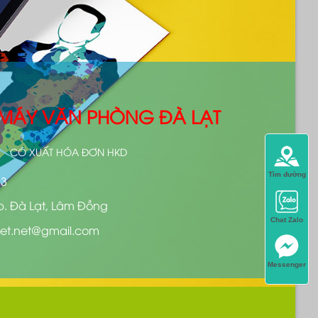
- MÁY VĂN PHÒNG ĐÀ LẠT
CÓ XUẤT HÓA ĐƠN HKD
Tìm đường
13
p. Đà Lạt, Lâm Đồng
Chat Zalo
et.net@gmail.com
Messenger