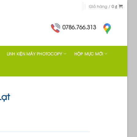
Giỏ hàng /
0
₫
0786.766.313
LINH KIỆN MÁY PHOTOCOPY
HỘP MỰC MỚI
Lạt