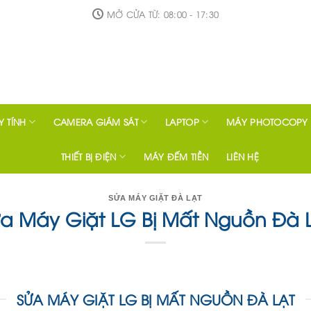
MỞ CỬA TỪ: 08:00 - 17:30
 TÍNH
CAMERA GIÁM SÁT
LAPTOP
MÁY PHOTOCOPY
THIẾT BỊ ĐIỆN
MÁY ĐẾM TIỀN
LIÊN HỆ
SỬA MÁY GIẶT ĐÀ LẠT
a Máy Giặt LG Bị Mất Nguồn Đà 
SỬA MÁY GIẶT LG BỊ MẤT NGUỒN ĐÀ LẠT