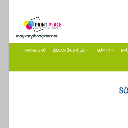
Skip
to
content
TRANG CHỦ
SỬA CHỮA ĐÀ LẠT
MÁY IN
MÁY
Sử