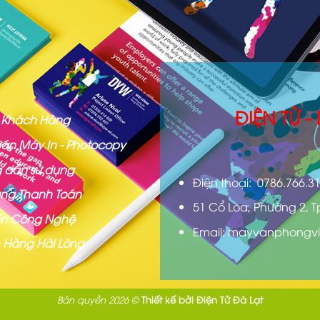
ĐIỆN TỬ 
ợ Khách Hàng
án Máy In - Photocopy
 dẫn sử dụng
Điện thoại: 0786.766.3
ng Thanh Toán
51 Cổ Loa, Phường 2, T
iến Công Nghệ
Email: mayvanphongvi
 Hàng Hài Lòng
Bản quyền 2026 ©
Thiết kế bởi
Điện Tử Đà Lạt