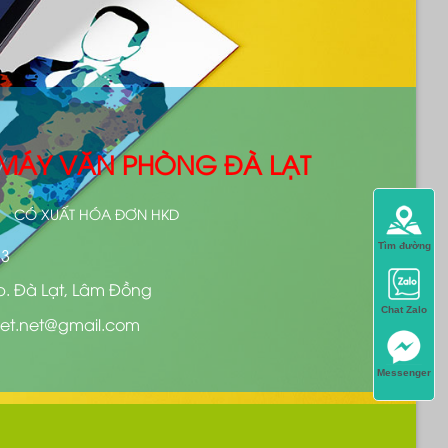
- MÁY VĂN PHÒNG ĐÀ LẠT
CÓ XUẤT HÓA ĐƠN HKD
Tìm đường
13
p. Đà Lạt, Lâm Đồng
Chat Zalo
et.net@gmail.com
Messenger