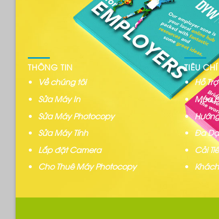
THÔNG TIN
TIÊU CHÍ
Về chúng tôi
Hỗ Tr
Sửa Máy In
Mua b
Sửa Máy Photocopy
Hướng
Sửa Máy Tính
Đa Dạ
Lắp đặt Camera
Cải T
Cho Thuê Máy Photocopy
Khách