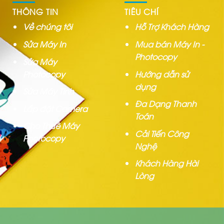
THÔNG TIN
TIÊU CHÍ
Về chúng tôi
Hỗ Trợ Khách Hàng
Sửa Máy In
Mua bán Máy In -
Photocopy
Sửa Máy
Photocopy
Hướng dẫn sử
dụng
Sửa Máy Tính
Đa Dạng Thanh
Lắp đặt Camera
Toán
Cho Thuê Máy
Cải Tiến Công
Photocopy
Nghệ
Khách Hàng Hài
Lòng