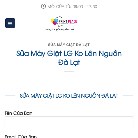
Skip
MỞ CỬA TỪ: 08:00 - 17:30
to
content
SỬA MÁY GIẶT ĐÀ LẠT
Sửa Máy Giặt LG Ko Lên Nguồn
Đà Lạt
SỬA MÁY GIẶT LG KO LÊN NGUỒN ĐÀ LẠT
Tên Của Bạn
Email Của Bạn