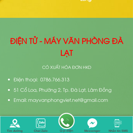
ĐIỆN TỬ - MÁY VĂN PHÒNG ĐÀ
LẠT
CÓ XUẤT HÓA ĐƠN HKD
Điện thoại: 0786.766.313
51 Cổ Loa, Phường 2, Tp. Đà Lạt, Lâm Đồng
Email: mayvanphongviet.net@gmail.com
Bản quyền 2026 ©
Thiết kế bởi
Điện Tử Đà Lạt
Gọi điện
Tìm đường
Chat Zalo
Messenger
Nhắn tin SMS