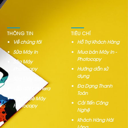
THÔNG TIN
TIÊU CHÍ
Về chúng tôi
Hỗ Trợ Khách Hàng
Sửa Máy In
Mua bán Máy In -
Photocopy
Sửa Máy
Photocopy
Hướng dẫn sử
dụng
Sửa Máy Tính
Đa Dạng Thanh
Lắp đặt Camera
Toán
Cho Thuê Máy
Cải Tiến Công
Photocopy
Nghệ
Khách Hàng Hài
Lòng