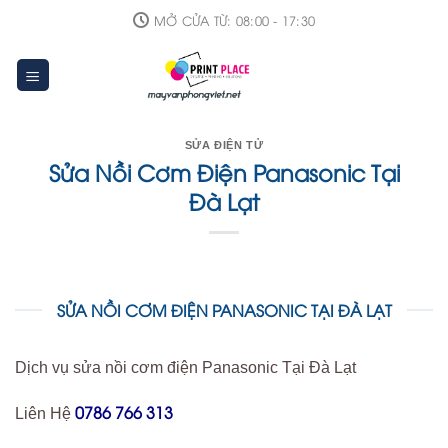
Skip
MỞ CỬA TỪ: 08:00 - 17:30
to
content
SỬA ĐIỆN TỬ
Sửa Nồi Cơm Điện Panasonic Tại
Đà Lạt
SỬA NỒI CƠM ĐIỆN PANASONIC TẠI ĐÀ LẠT
Dịch vụ sửa nồi cơm điện Panasonic Tại Đà Lạt
0786 766 313
Liên Hệ