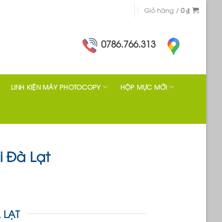
Giỏ hàng /
0
₫
0786.766.313
LINH KIỆN MÁY PHOTOCOPY
HỘP MỰC MỚI
i Đà Lạt
 LẠT