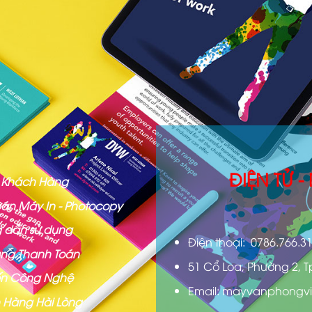
ĐIỆN TỬ 
ợ Khách Hàng
án Máy In - Photocopy
 dẫn sử dụng
Điện thoại: 0786.766.3
ng Thanh Toán
51 Cổ Loa, Phường 2, T
iến Công Nghệ
Email: mayvanphongvi
 Hàng Hài Lòng