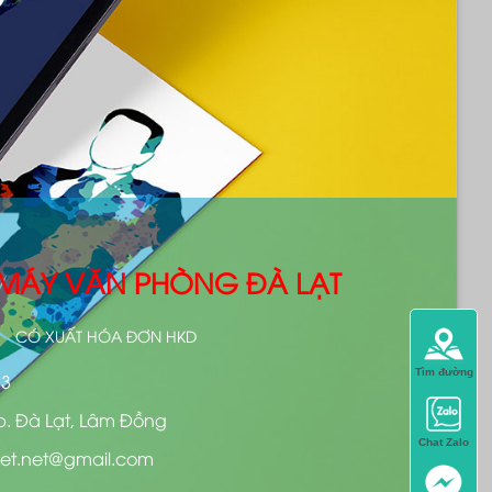
- MÁY VĂN PHÒNG ĐÀ LẠT
CÓ XUẤT HÓA ĐƠN HKD
Tìm đường
13
p. Đà Lạt, Lâm Đồng
Chat Zalo
et.net@gmail.com