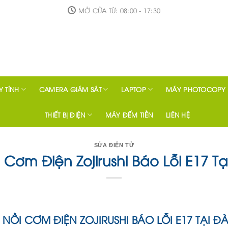
MỞ CỬA TỪ: 08:00 - 17:30
 TÍNH
CAMERA GIÁM SÁT
LAPTOP
MÁY PHOTOCOPY
THIẾT BỊ ĐIỆN
MÁY ĐẾM TIỀN
LIÊN HỆ
SỬA ĐIỆN TỬ
 Cơm Điện Zojirushi Báo Lỗi E17 Tạ
 NỒI CƠM ĐIỆN ZOJIRUSHI BÁO LỖI E17 TẠI ĐÀ