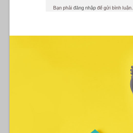
Bạn phải
đăng nhập
để gửi bình luận.