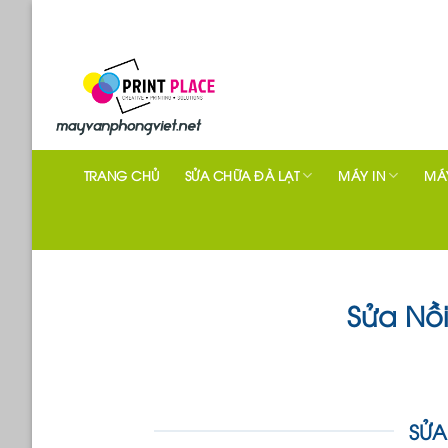
Skip
to
content
TRANG CHỦ
SỬA CHỮA ĐÀ LẠT
MÁY IN
MÁY
Sửa Nồi
SỬA