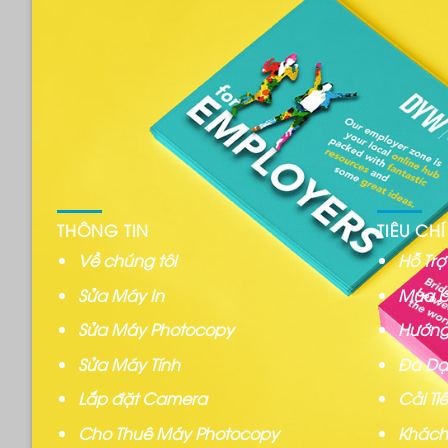
THÔNG TIN
TIÊU CHÍ
Về chúng tôi
Hỗ Tr
Sửa Máy In
Mua b
Sửa Máy Photocopy
Hướng
Sửa Máy Tính
Đa Dạ
Lắp đặt Camera
Cải T
Cho Thuê Máy Photocopy
Khách