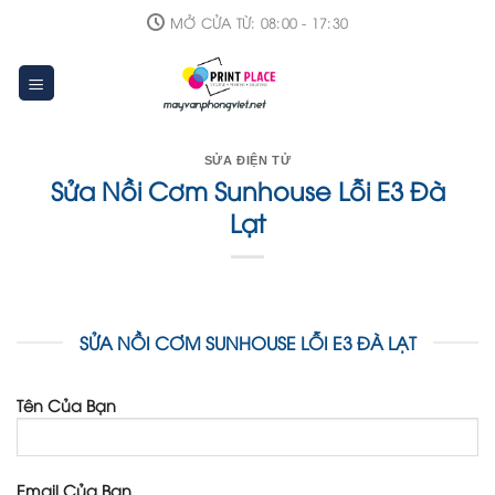
Skip
MỞ CỬA TỪ: 08:00 - 17:30
to
content
SỬA ĐIỆN TỬ
Sửa Nồi Cơm Sunhouse Lỗi E3 Đà
Lạt
SỬA NỒI CƠM SUNHOUSE LỖI E3 ĐÀ LẠT
Tên Của Bạn
Email Của Bạn