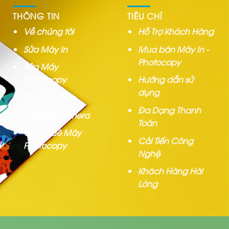
THÔNG TIN
TIÊU CHÍ
Về chúng tôi
Hỗ Trợ Khách Hàng
Sửa Máy In
Mua bán Máy In -
Photocopy
Sửa Máy
Photocopy
Hướng dẫn sử
dụng
Sửa Máy Tính
Đa Dạng Thanh
Lắp đặt Camera
Toán
Cho Thuê Máy
Cải Tiến Công
Photocopy
Nghệ
Khách Hàng Hài
Lòng