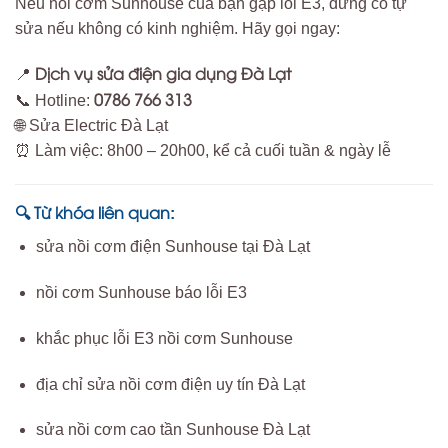
Nếu nồi cơm Sunhouse của bạn gặp lỗi E3, đừng cố tự
sửa nếu không có kinh nghiệm. Hãy gọi ngay:
Dịch vụ sửa điện gia dụng Đà Lạt
📍
0786 766 313
📞 Hotline:
🌐 Sửa Electric Đà Lạt
⏰ Làm việc: 8h00 – 20h00, kể cả cuối tuần & ngày lễ
Từ khóa liên quan
🔍
:
sửa nồi cơm điện Sunhouse tại Đà Lạt
nồi cơm Sunhouse báo lỗi E3
khắc phục lỗi E3 nồi cơm Sunhouse
địa chỉ sửa nồi cơm điện uy tín Đà Lạt
sửa nồi cơm cao tần Sunhouse Đà Lạt