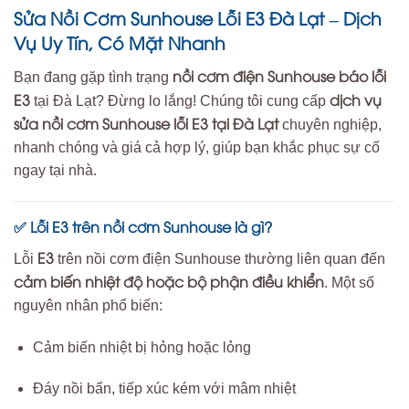
Sửa Nồi Cơm Sunhouse Lỗi E3 Đà Lạt – Dịch
Vụ Uy Tín, Có Mặt Nhanh
nồi cơm điện Sunhouse báo lỗi
Bạn đang gặp tình trạng
E3
dịch vụ
tại Đà Lạt? Đừng lo lắng! Chúng tôi cung cấp
sửa nồi cơm Sunhouse lỗi E3 tại Đà Lạt
chuyên nghiệp,
nhanh chóng và giá cả hợp lý, giúp bạn khắc phục sự cố
ngay tại nhà.
Lỗi E3 trên nồi cơm Sunhouse là gì?
✅
E3
Lỗi
trên nồi cơm điện Sunhouse thường liên quan đến
cảm biến nhiệt độ hoặc bộ phận điều khiển
. Một số
nguyên nhân phổ biến:
Cảm biến nhiệt bị hỏng hoặc lỏng
Đáy nồi bẩn, tiếp xúc kém với mâm nhiệt