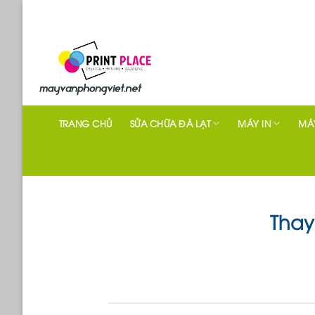
Skip
to
content
TRANG CHỦ
SỬA CHỮA ĐÀ LẠT
MÁY IN
MÁY
Thay