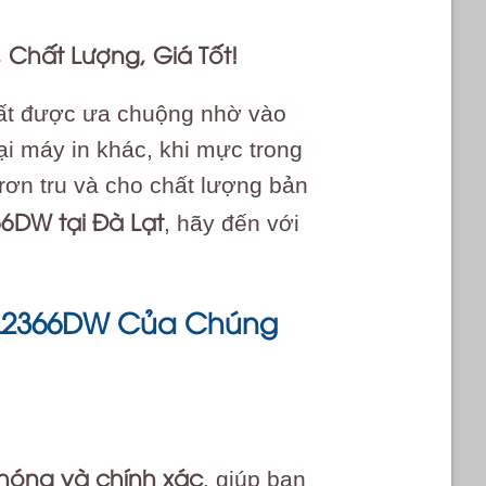
 Chất Lượng, Giá Tốt!
rất được ưa chuộng nhờ vào
oại máy in khác, khi mực trong
trơn tru và cho chất lượng bản
66DW tại Đà Lạt
, hãy đến với
L-L2366DW Của Chúng
hóng và chính xác
, giúp bạn