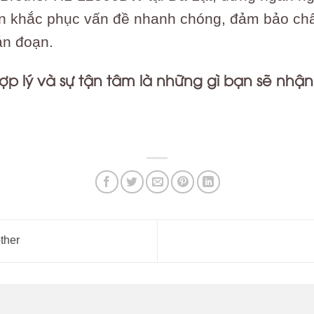
n khắc phục vấn đề nhanh chóng, đảm bảo chất 
án đoạn.
ợp lý và sự tận tâm là những gì bạn sẽ nhận
hl_l2366dw #thay_mực_máy_in_brother_tn_2385 #mực_máy_i
ộp_mực_máy_in_brother_hl_l2321d #hộp_mực_brother_236
ther