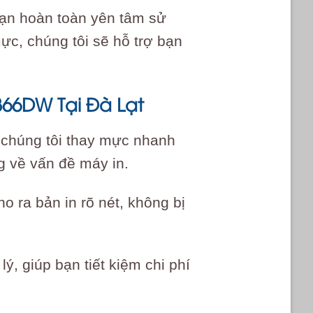
bạn hoàn toàn yên tâm sử
ực, chúng tôi sẽ hỗ trợ bạn
366DW Tại Đà Lạt
, chúng tôi thay mực nhanh
g về vấn đề máy in.
o ra bản in rõ nét, không bị
ý, giúp bạn tiết kiệm chi phí