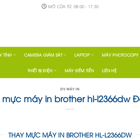
MỞ CỬA TỪ: 08:00 - 17:30
 TÍNH
CAMERA GIÁM SÁT
LAPTOP
MÁY PHOTOCOPY
THIẾT BỊ ĐIỆN
MÁY ĐẾM TIỀN
LIÊN HỆ
DV MÁY IN
 mực máy in brother hl-l2366dw Đ
THAY MỰC MÁY IN BROTHER HL-L2366DW