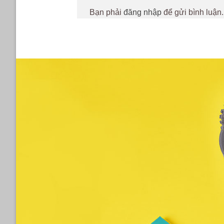
Bạn phải
đăng nhập
để gửi bình luận.