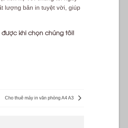
lượng bản in tuyệt vời, giúp
 được khi chọn chúng tôi!
n_tn_2385 #hộp_mực_brother
6dw
Cho thuê máy in văn phòng A4 A3