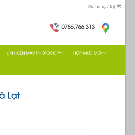
Giỏ hàng /
0
₫
0786.766.313
LINH KIỆN MÁY PHOTOCOPY
HỘP MỰC MỚI
à Lạt