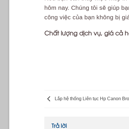
hôm nay. Chúng tôi sẽ giúp bạ
công việc của bạn không bị gi
Chất lượng dịch vụ, giá cả h
#thay_mực_máy_in_brother_
#h
Lắp hệ thống Liên tục Hp Canon Bro
Trả lời