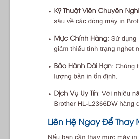
Kỹ Thuật Viên Chuyên Ngh
sâu về các dòng máy in Bro
Mực Chính Hãng
: Sử dụng
giảm thiểu tình trạng nghẹt 
Bảo Hành Dài Hạn
: Chúng 
lượng bản in ổn định.
Dịch Vụ Uy Tín
: Với nhiều n
Brother HL-L2366DW hàng đầ
Liên Hệ Ngay Để Thay M
Nếu bạn cần thay mực máy in B