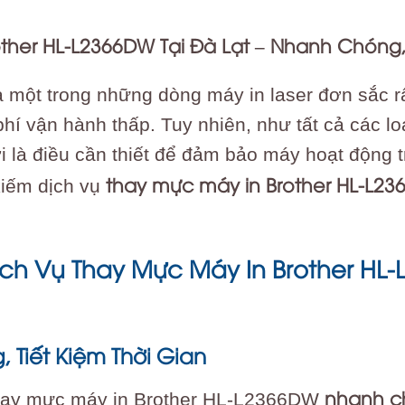
ther HL-L2366DW Tại Đà Lạt – Nhanh Chóng,
 một trong những dòng máy in laser đơn sắc 
 phí vận hành thấp. Tuy nhiên, như tất cả các l
i là điều cần thiết để đảm bảo máy hoạt động 
thay mực máy in Brother HL-L23
kiếm dịch vụ
ịch Vụ Thay Mực Máy In Brother H
 Tiết Kiệm Thời Gian
nhanh c
 thay mực máy in Brother HL-L2366DW