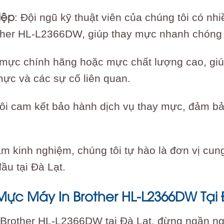
iệp
: Đội ngũ kỹ thuật viên của chúng tôi có n
ther HL-L2366DW, giúp thay mực nhanh chóng 
 mực chính hãng hoặc mực chất lượng cao, giúp
mực và các sự cố liên quan.
tôi cam kết bảo hành dịch vụ thay mực, đảm b
ăm kinh nghiệm, chúng tôi tự hào là đơn vị cu
u tại Đà Lạt.
ực Máy In Brother HL-L2366DW Tại 
rother HL-L2366DW tại Đà Lạt, đừng ngần ngại