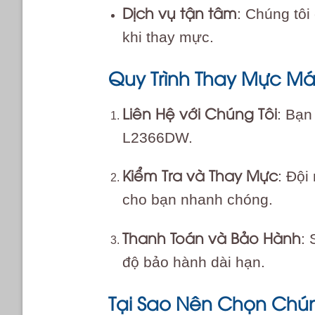
Dịch vụ tận tâm
: Chúng tôi
khi thay mực.
Quy Trình Thay Mực Máy
Liên Hệ với Chúng Tôi
: Bạn
L2366DW.
Kiểm Tra và Thay Mực
: Đội
cho bạn nhanh chóng.
Thanh Toán và Bảo Hành
:
độ bảo hành dài hạn.
Tại Sao Nên Chọn Chún