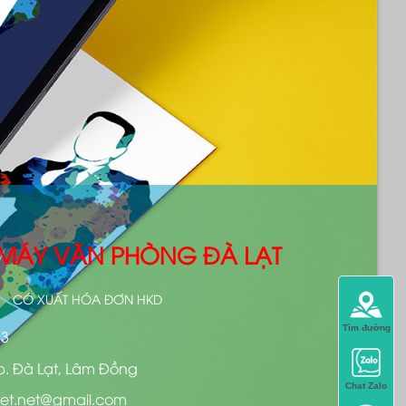
- MÁY VĂN PHÒNG ĐÀ LẠT
CÓ XUẤT HÓA ĐƠN HKD
Tìm đường
13
p. Đà Lạt, Lâm Đồng
Chat Zalo
et.net@gmail.com