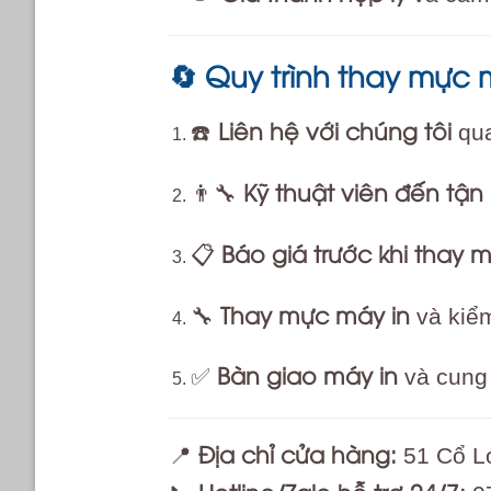
Quy trình thay mực 
🔄
Liên hệ với chúng tôi
☎️
qua
Kỹ thuật viên đến tận 
👨‍🔧
Báo giá trước khi thay 
📋
Thay mực máy in
🔧
và kiểm
Bàn giao máy in
✅
và cung 
Địa chỉ cửa hàng:
📍
51 Cổ Lo