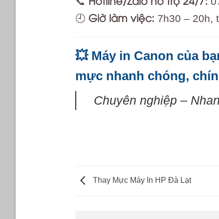
Hotline/Zalo hỗ trợ 24/7:
📞
07
Giờ làm việc:
🕘
7h30 – 20h, t
💥 Máy in Canon của b
mực nhanh chóng, chính 
Chuyên nghiệp – Nhan
Thay Mực Máy In HP Đà Lạt