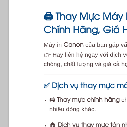
Thay Mực Máy I
🖨️
Chính Hãng, Giá 
Canon
Máy in
của bạn gặp v
👉 Hãy liên hệ ngay với dịch 
chóng, chất lượng và giá cả hợ
Dịch vụ thay mực má
✅
Thay mực chính hãng
🖨️
ch
nhiều dòng khác.
Dịch vụ thay mực tận n
🏠