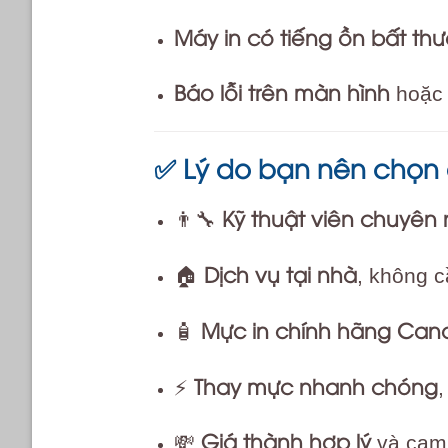
Máy in có tiếng ồn bất th
Báo lỗi trên màn hình
hoặc 
Lý do bạn nên chọn 
✅
Kỹ thuật viên chuyên
👨‍🔧
Dịch vụ tại nhà
🏠
, không 
Mực in chính hãng Can
🧴
Thay mực nhanh chóng
⚡
Giá thành hợp lý
💸
và cam 