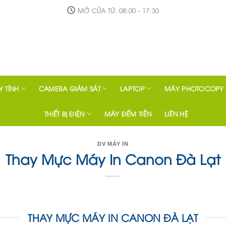
MỞ CỬA TỪ: 08:00 - 17:30
 TÍNH
CAMERA GIÁM SÁT
LAPTOP
MÁY PHOTOCOPY
THIẾT BỊ ĐIỆN
MÁY ĐẾM TIỀN
LIÊN HỆ
DV MÁY IN
Thay Mực Máy In Canon Đà Lạt
THAY MỰC MÁY IN CANON ĐÀ LẠT