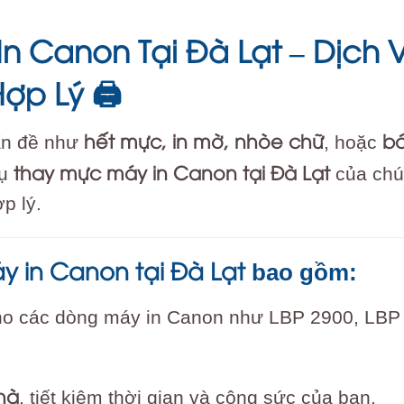
n Canon Tại Đà Lạt – Dịch
Hợp Lý
🖨️
hết mực, in mờ, nhòe chữ
bá
ấn đề như
, hoặc
thay mực máy in Canon tại Đà Lạt
vụ
của chú
p lý.
y in Canon tại Đà Lạt
bao gồm:
o các dòng máy in Canon như LBP 2900, LBP
hà
, tiết kiệm thời gian và công sức của bạn.