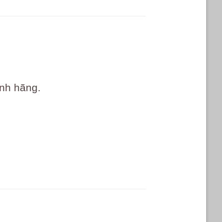
.
ính hãng.