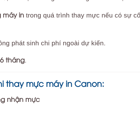
 máy in
trong quá trình thay mực nếu có sự c
ông phát sinh chi phí ngoài dự kiến.
 6 tháng
.
hi thay mực máy in Canon:
ông nhận mực