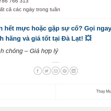
86 766 313
ất cả các ngày trong tuần
ạn hết mực hoặc gặp sự cố? Gọi nga
hãng và giá tốt tại Đà Lạt! 💥
h chóng – Giá hợp lý
Thay Mự