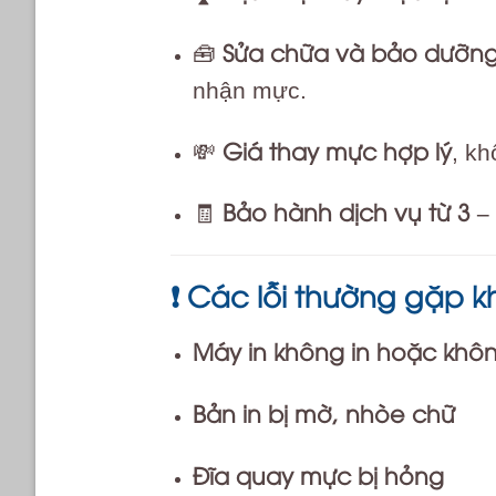
Sửa chữa và bảo dưỡng
🧰
nhận mực.
Giá thay mực hợp lý
💸
, kh
Bảo hành dịch vụ từ 3 –
🧾
Các lỗi thường gặp k
❗
Máy in không in hoặc kh
Bản in bị mờ, nhòe chữ
Đĩa quay mực bị hỏng