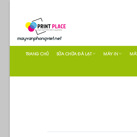
Skip
to
content
TRANG CHỦ
SỬA CHỮA ĐÀ LẠT
MÁY IN
MÁY