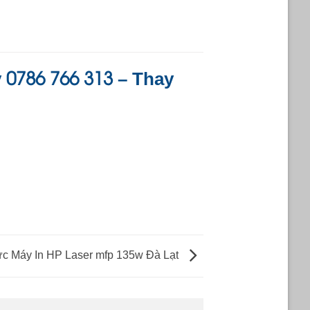
0786 766 313
y
– Thay
c Máy In HP Laser mfp 135w Đà Lạt