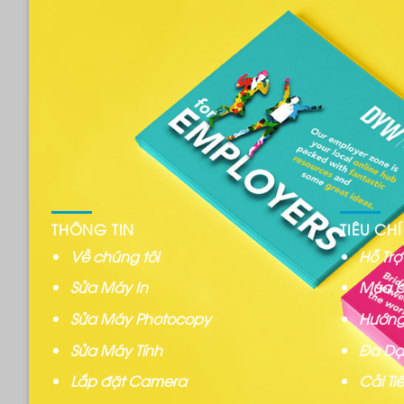
THÔNG TIN
TIÊU CHÍ
Về chúng tôi
Hỗ Tr
Sửa Máy In
Mua b
Sửa Máy Photocopy
Hướng
Sửa Máy Tính
Đa Dạ
Lắp đặt Camera
Cải T