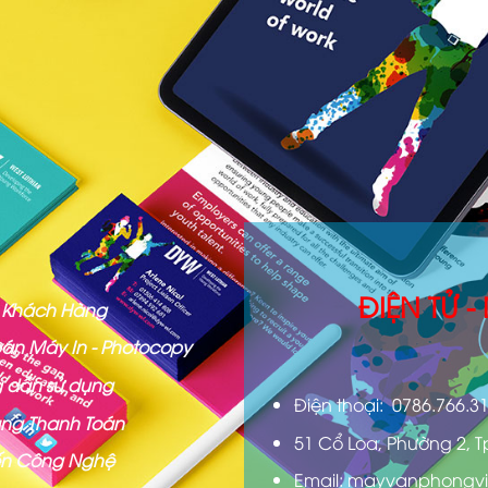
ĐIỆN TỬ 
ợ Khách Hàng
án Máy In - Photocopy
 dẫn sử dụng
Điện thoại: 0786.766.3
ng Thanh Toán
51 Cổ Loa, Phường 2, T
iến Công Nghệ
Email: mayvanphongvi