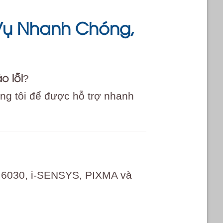
 Vụ Nhanh Chóng,
o lỗi
?
ng tôi để được hỗ trợ nhanh
 6030, i-SENSYS, PIXMA và