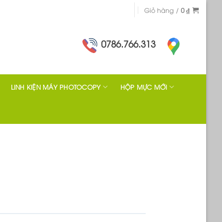
Giỏ hàng /
0
₫
0786.766.313
LINH KIỆN MÁY PHOTOCOPY
HỘP MỰC MỚI