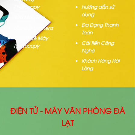
Photocopy
Hướng dẫn sử
dụng
Sửa Máy Tính
Đa Dạng Thanh
Lắp đặt Camera
Toán
Cho Thuê Máy
Cải Tiến Công
Photocopy
Nghệ
Khách Hàng Hài
Lòng
ĐIỆN TỬ - MÁY VĂN PHÒNG ĐÀ
LẠT