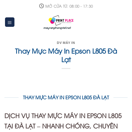
Skip
MỞ CỬA TỪ: 08:00 - 17:30
to
content
DV MÁY IN
Thay Mực Máy In Epson L805 Đà
Lạt
THAY MỰC MÁY IN EPSON L805 ĐÀ LẠT
DỊCH VỤ THAY MỰC MÁY IN EPSON L805
TẠI ĐÀ LẠT – NHANH CHÓNG, CHUYÊN