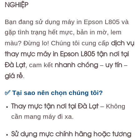
NGHIỆP
Bạn đang sử dụng máy in Epson L805 và
gặp tình trạng hết mực, bản in mờ, lem
dịch vụ
màu? Đừng lo! Chúng tôi cung cấp
thay mực máy in Epson L805 tận nơi tại
Đà Lạt
nhanh chóng – uy tín –
, cam kết
giá rẻ
.
✅ Tại sao nên chọn chúng tôi?
Thay mực tận nơi tại Đà Lạt
– Không
cần mang máy đi xa.
Sử dụng mực chính hãng hoặc tương