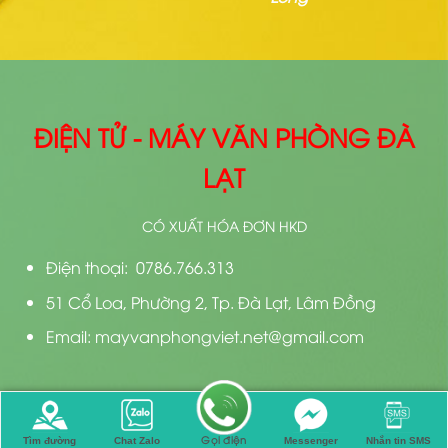
ĐIỆN TỬ - MÁY VĂN PHÒNG ĐÀ
LẠT
CÓ XUẤT HÓA ĐƠN HKD
Điện thoại: 0786.766.313
51 Cổ Loa, Phường 2, Tp. Đà Lạt, Lâm Đồng
Email: mayvanphongviet.net@gmail.com
Bản quyền 2026 ©
Thiết kế bởi
Điện Tử Đà Lạt
Gọi điện
Tìm đường
Chat Zalo
Messenger
Nhắn tin SMS