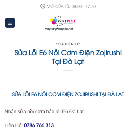
Skip
MỞ CỬA TỪ: 08:00 - 17:30
to
content
SỬA ĐIỆN TỬ
Sửa Lỗi E6 Nồi Cơm Điện Zojirushi
Tại Đà Lạt
SỬA LỖI E6 NỒI CƠM ĐIỆN ZOJIRUSHI TẠI ĐÀ LẠT
Nhận sửa nồi cơm báo lỗi E6 Đà Lạt
0786 766 313
Liên Hệ: