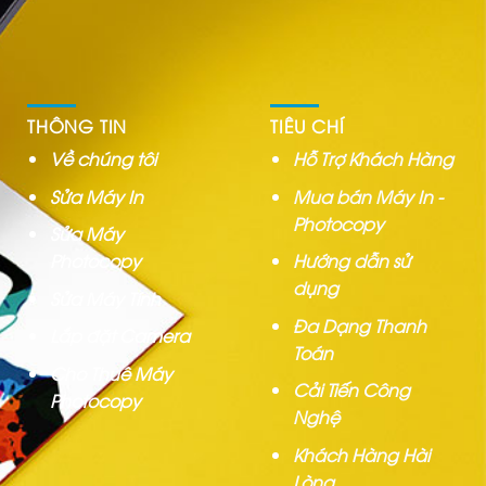
THÔNG TIN
TIÊU CHÍ
Về chúng tôi
Hỗ Trợ Khách Hàng
Sửa Máy In
Mua bán Máy In -
Photocopy
Sửa Máy
Photocopy
Hướng dẫn sử
dụng
Sửa Máy Tính
Đa Dạng Thanh
Lắp đặt Camera
Toán
Cho Thuê Máy
Cải Tiến Công
Photocopy
Nghệ
Khách Hàng Hài
Lòng