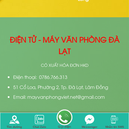
ĐIỆN TỬ - MÁY VĂN PHÒNG ĐÀ
LẠT
CÓ XUẤT HÓA ĐƠN HKD
Điện thoại: 0786.766.313
51 Cổ Loa, Phường 2, Tp. Đà Lạt, Lâm Đồng
Email: mayvanphongviet.net@gmail.com
Bản quyền 2026 ©
Thiết kế bởi
Điện Tử Đà Lạt
Gọi điện
Tìm đường
Chat Zalo
Messenger
Nhắn tin SMS