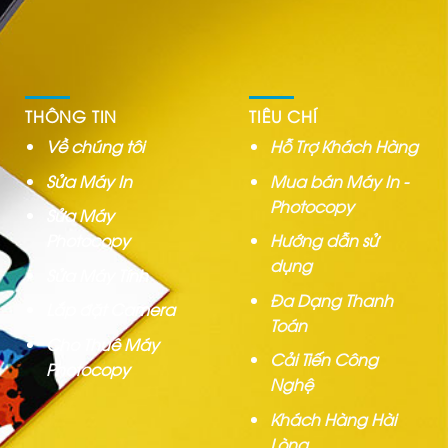
THÔNG TIN
TIÊU CHÍ
Về chúng tôi
Hỗ Trợ Khách Hàng
Sửa Máy In
Mua bán Máy In -
Photocopy
Sửa Máy
Photocopy
Hướng dẫn sử
dụng
Sửa Máy Tính
Đa Dạng Thanh
Lắp đặt Camera
Toán
Cho Thuê Máy
Cải Tiến Công
Photocopy
Nghệ
Khách Hàng Hài
Lòng