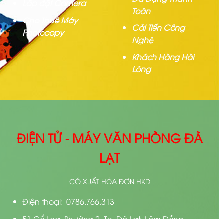
Lắp đặt Camera
Toán
Cho Thuê Máy
Cải Tiến Công
Photocopy
Nghệ
Khách Hàng Hài
Lòng
ĐIỆN TỬ - MÁY VĂN PHÒNG ĐÀ
LẠT
CÓ XUẤT HÓA ĐƠN HKD
Điện thoại: 0786.766.313
51 Cổ Loa, Phường 2, Tp. Đà Lạt, Lâm Đồng