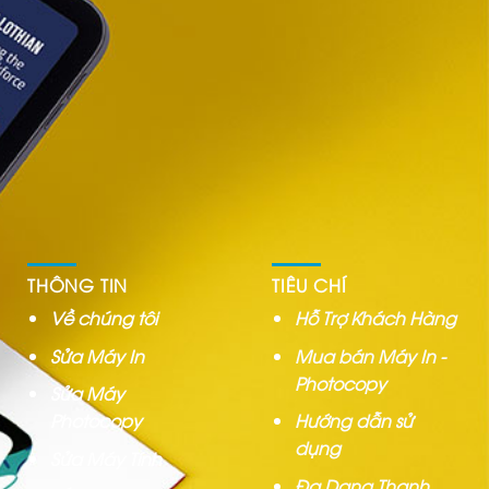
THÔNG TIN
TIÊU CHÍ
Về chúng tôi
Hỗ Trợ Khách Hàng
Sửa Máy In
Mua bán Máy In -
Photocopy
Sửa Máy
Photocopy
Hướng dẫn sử
dụng
Sửa Máy Tính
Đa Dạng Thanh