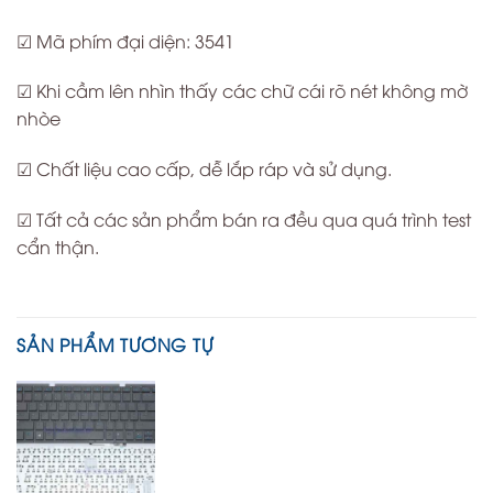
☑ Mã phím đại diện: 3541
☑ Khi cầm lên nhìn thấy các chữ cái rõ nét không mờ
nhòe
☑ Chất liệu cao cấp, dễ lắp ráp và sử dụng.
☑ Tất cả các sản phẩm bán ra đều qua quá trình test
cẩn thận.
SẢN PHẨM TƯƠNG TỰ