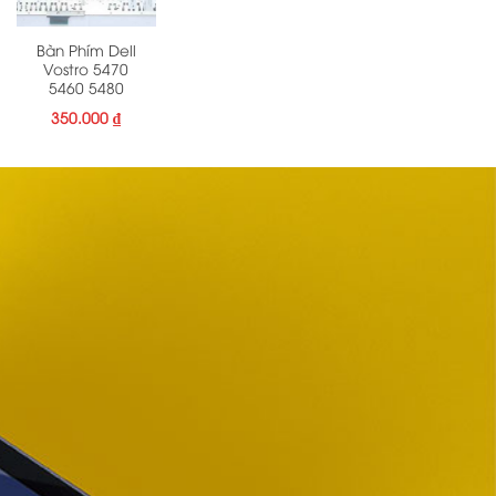
Bàn Phím Dell
Vostro 5470
5460 5480
350.000
₫