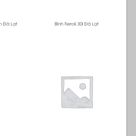
+
h Đà Lạt
Bình Ferroli 30l Đà Lạt
+