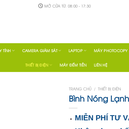
MỞ CỬA TỪ: 08:00 - 17:30
 TÍNH
CAMERA GIÁM SÁT
LAPTOP
MÁY PHOTOCOPY
THIẾT BỊ ĐIỆN
MÁY ĐẾM TIỀN
LIÊN HỆ
TRANG CHỦ
/
THIẾT BỊ ĐIỆN
Bình Nóng Lạnh
MIỄN PHÍ TƯ 