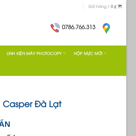
Giỏ hàng /
0
₫
0786.766.313
LINH KIỆN MÁY PHOTOCOPY
HỘP MỰC MỚI
 Casper Đà Lạt
VẤN