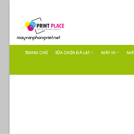
Skip
to
content
TRANG CHỦ
SỬA CHỮA ĐÀ LẠT
MÁY IN
MÁY