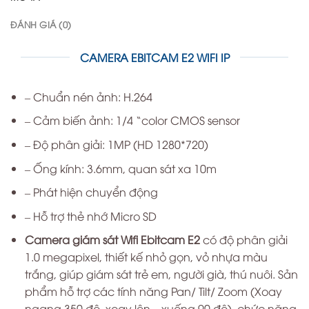
ĐÁNH GIÁ (0)
CAMERA EBITCAM E2 WIFI IP
– Chuẩn nén ảnh: H.264
– Cảm biến ảnh: 1/4 “color CMOS sensor
– Độ phân giải: 1MP (HD 1280*720)
– Ống kính: 3.6mm, quan sát xa 10m
– Phát hiện chuyển động
– Hỗ trợ thẻ nhớ Micro SD
Camera giám sát Wifi Ebitcam E2
có độ phân giải
1.0 megapixel, thiết kế nhỏ gọn, vỏ nhựa màu
trắng, giúp giám sát trẻ em, người già, thú nuôi. Sản
phẩm hỗ trợ các tính năng Pan/ Tilt/ Zoom (Xoay
ngang 350 độ, xoay lên – xuống 90 độ), chức năng