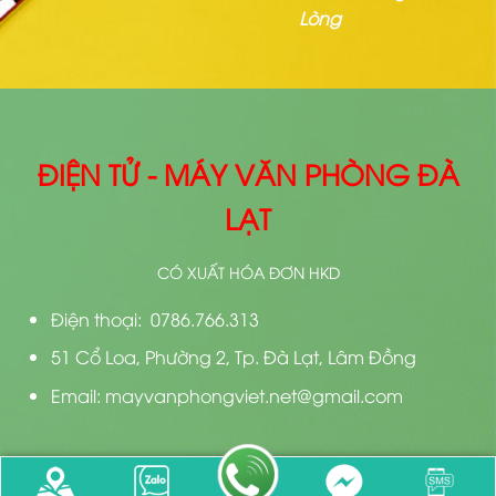
Lòng
ĐIỆN TỬ - MÁY VĂN PHÒNG ĐÀ
LẠT
CÓ XUẤT HÓA ĐƠN HKD
Điện thoại: 0786.766.313
51 Cổ Loa, Phường 2, Tp. Đà Lạt, Lâm Đồng
Email: mayvanphongviet.net@gmail.com
Bản quyền 2026 ©
Thiết kế bởi
Điện Tử Đà Lạt