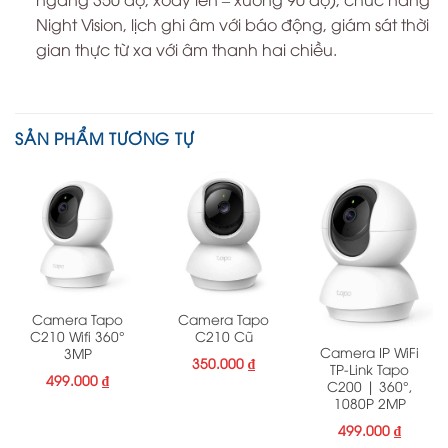
Night Vision, lịch ghi âm với báo động, giám sát thời
gian thực từ xa với âm thanh hai chiều.
SẢN PHẨM TƯƠNG TỰ
Camera Tapo
Camera Tapo
C210 Wifi 360°
C210 Cũ
Camera IP WiFi
3MP
350.000
₫
TP-Link Tapo
499.000
₫
C200 | 360°,
1080P 2MP
499.000
₫