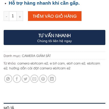
Hỗ trợ hàng nhanh khi cần gấp.
Số lượng
THÊM VÀO GIỎ HÀNG
TƯ VẤN NHANH
Chúng tôi liên hệ ngay
Danh mục:
CAMERA GIÁM SÁT
Từ khóa:
camera ebitcam e2
,
e bit cam
,
ebit cam e2
,
ebitcam
e2
,
hướng dẫn cài đặt camera ebitcam e2
MÔ TẢ