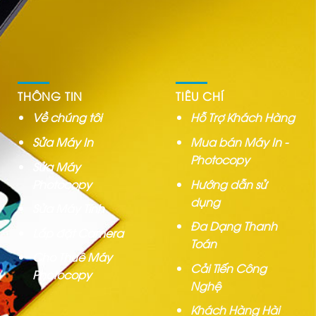
THÔNG TIN
TIÊU CHÍ
Về chúng tôi
Hỗ Trợ Khách Hàng
Sửa Máy In
Mua bán Máy In -
Photocopy
Sửa Máy
Photocopy
Hướng dẫn sử
dụng
Sửa Máy Tính
Đa Dạng Thanh
Lắp đặt Camera
Toán
Cho Thuê Máy
Cải Tiến Công
Photocopy
Nghệ
Khách Hàng Hài