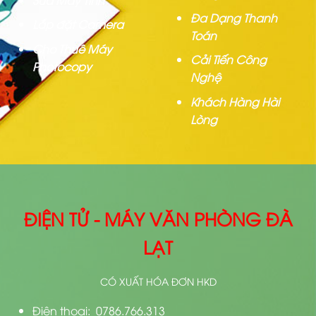
Đa Dạng Thanh
Lắp đặt Camera
Toán
Cho Thuê Máy
Cải Tiến Công
Photocopy
Nghệ
Khách Hàng Hài
Lòng
ĐIỆN TỬ - MÁY VĂN PHÒNG ĐÀ
LẠT
CÓ XUẤT HÓA ĐƠN HKD
Điện thoại: 0786.766.313