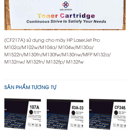
(CF217A) sử dụng cho máy HP LaserJet Pro
M102a/M102w/M104a/ M104w/M130a/
M1522n/M130fn/M130fw/M130nw/MFP M132a/
M132nw/ M132fn/ M132fp/ M132fw
SẢN PHẨM TƯƠNG TỰ