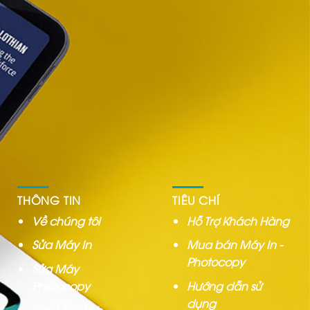
THÔNG TIN
TIÊU CHÍ
Về chúng tôi
Hỗ Trợ Khách Hàng
Sửa Máy In
Mua bán Máy In -
Photocopy
Sửa Máy
Photocopy
Hướng dẫn sử
dụng
Sửa Máy Tính