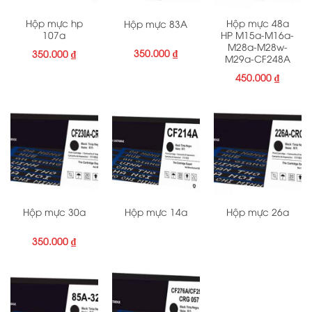
Hộp mực hp
Hộp mực 48a
Hộp mực 83A
107a
HP M15a-M16a-
M28a-M28w-
350.000
₫
350.000
₫
M29a-CF248A
450.000
₫
Hộp mực 30a
Hộp mực 14a
Hộp mực 26a
350.000
₫