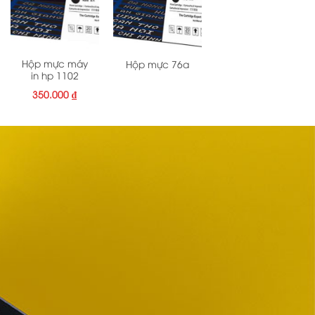
Hộp mực máy
Hộp mực 76a
in hp 1102
350.000
₫