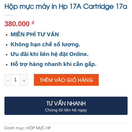
Hộp mực máy in Hp 17A Cartridge 17a
380.000
₫
MIỄN PHÍ TƯ VẤN
Không hạn chế số lượng.
Ưu đãi khi liên hệ đặt Online.
Hỗ trợ hàng nhanh khi cần gấp.
Số lượng
THÊM VÀO GIỎ HÀNG
TƯ VẤN NHANH
Chúng tôi liên hệ ngay
Danh mục:
HỘP MỰC HP