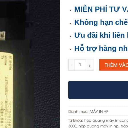
MIỄN PHÍ TƯ 
Không hạn chế
Ưu đãi khi liên
Hỗ trợ hàng nh
Số lượng
THÊM VÀ
Danh mục:
MÁY IN HP
Từ khóa:
hộp quang máy in can
3000
,
hộp quang máy in hp
,
hộp