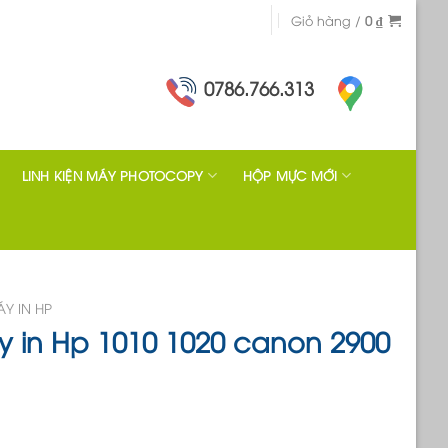
Giỏ hàng /
0
₫
0786.766.313
LINH KIỆN MÁY PHOTOCOPY
HỘP MỰC MỚI
Y IN HP
 in Hp 1010 1020 canon 2900