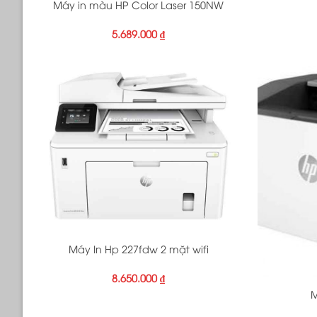
Máy in màu HP Color Laser 150NW
5.689.000
₫
+
Máy In Hp 227fdw 2 mặt wifi
+
8.650.000
₫
M