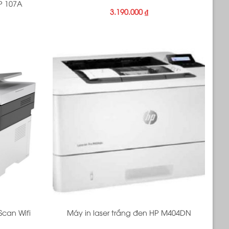
HP 107A
3.190.000
₫
+
Scan Wifi
Máy in laser trắng đen HP M404DN