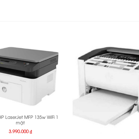
HP LaserJet MFP 135w WiFi 1
mặt
+
3.990.000
₫