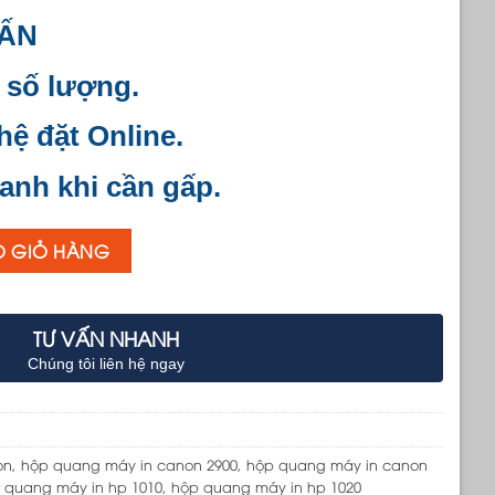
VẤN
 số lượng.
 hệ đặt Online.
anh khi cần gấp.
O GIỎ HÀNG
TƯ VẤN NHANH
Chúng tôi liên hệ ngay
on
,
hộp quang máy in canon 2900
,
hộp quang máy in canon
 quang máy in hp 1010
,
hộp quang máy in hp 1020