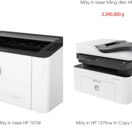
Máy in laser trắng đen 
2.390.000
₫
+
áy in laser HP 107W
Máy in HP 137fnw In Copy 