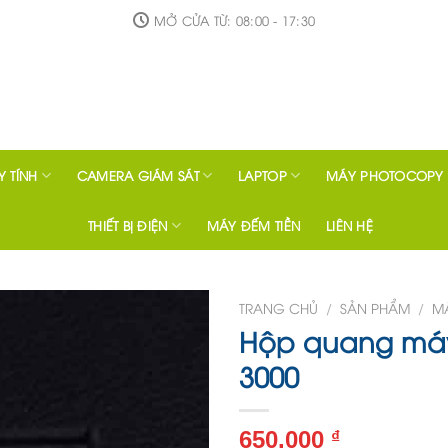
MỞ CỬA TỪ: 08:00 - 17:30
 TÍNH
CAMERA GIÁM SÁT
LAPTOP
MÁY PHOTOCOPY
THIẾT BỊ ĐIỆN
MÁY ĐẾM TIỀN
LIÊN HỆ
TRANG CHỦ
/
SẢN PHẨM
/
MÁ
Hộp quang máy
3000
650.000
₫