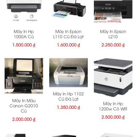
Máy In Hp
Máy In Epson
Máy In Epson
1000A Cũ
L110 Cũ Đà Lạt
L210
1.500.000
₫
1.600.000
₫
2.250.000
₫
Máy In Hp 1102
Cũ Đà Lạt
Máy In Màu
Máy In Hp
Canon G2010
1.350.000
₫
1200w Có Wifi
Cũ
2.500.000
₫
2.000.000
₫