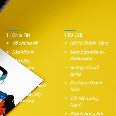
THÔNG TIN
TIÊU CHÍ
Về chúng tôi
Hỗ Trợ Khách Hàng
Sửa Máy In
Mua bán Máy In -
Photocopy
Sửa Máy
Photocopy
Hướng dẫn sử
dụng
Sửa Máy Tính
Đa Dạng Thanh
Lắp đặt Camera
Toán
Cho Thuê Máy
Cải Tiến Công
Photocopy
Nghệ
Khách Hàng Hài