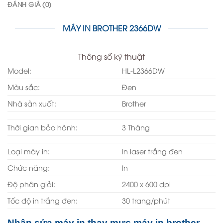
ĐÁNH GIÁ (0)
MÁY IN BROTHER 2366DW
Thông số kỹ thuật
Model:
HL-L2366DW
Màu sắc:
Đen
Nhà sản xuất:
Brother
Thời gian bảo hành:
3 Tháng
Loại máy in:
In laser trắng đen
Chức năng:
In
Độ phân giải:
2400 x 600 dpi
Tốc độ in trắng đen:
30 trang/phút
Nhận sửa máy in thay mực máy in brother