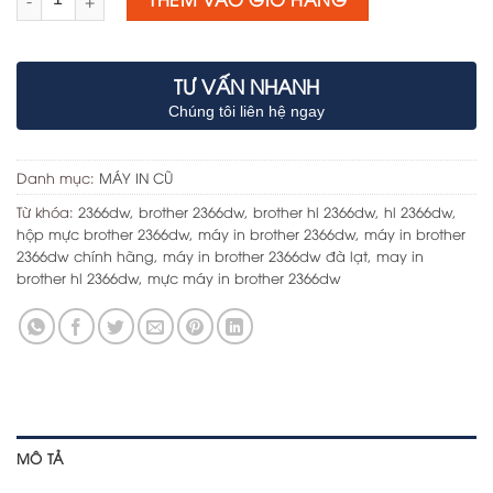
TƯ VẤN NHANH
Chúng tôi liên hệ ngay
Danh mục:
MÁY IN CŨ
Từ khóa:
2366dw
,
brother 2366dw
,
brother hl 2366dw
,
hl 2366dw
,
hộp mực brother 2366dw
,
máy in brother 2366dw
,
máy in brother
2366dw chính hãng
,
máy in brother 2366dw đà lạt
,
may in
brother hl 2366dw
,
mực máy in brother 2366dw
MÔ TẢ