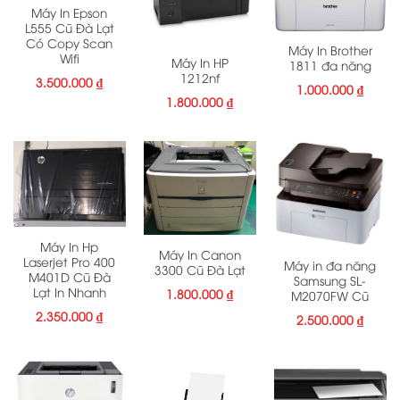
Máy In Epson
L555 Cũ Đà Lạt
Có Copy Scan
Máy In Brother
Wifi
Máy In HP
1811 đa năng
1212nf
3.500.000
₫
1.000.000
₫
1.800.000
₫
Máy In Hp
Máy In Canon
Laserjet Pro 400
Máy in đa năng
3300 Cũ Đà Lạt
M401D Cũ Đà
Samsung SL-
Lạt In Nhanh
1.800.000
₫
M2070FW Cũ
2.350.000
₫
2.500.000
₫