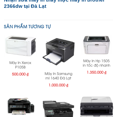
2366dw tại Đà Lạt
SẢN PHẨM TƯƠNG TỰ
Máy In Hp 1505
Máy In Xerox
in tốc độ nhanh
P105B
1.350.000
₫
Máy In Samsung
500.000
₫
ml 1640 Đà Lạt
1.000.000
₫