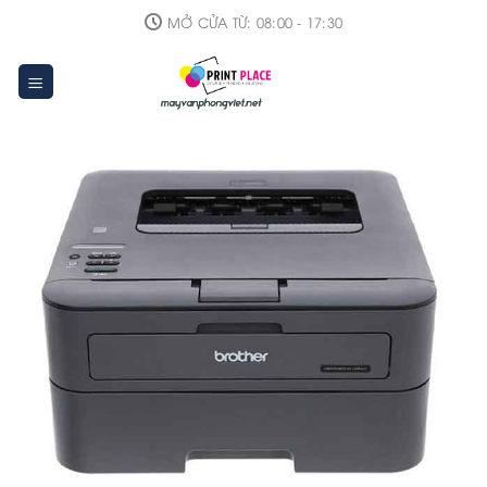
Skip
MỞ CỬA TỪ: 08:00 - 17:30
to
content