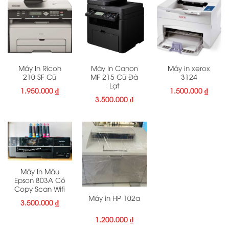
Máy In Ricoh
Máy In Canon
Máy in xerox
210 SF Cũ
MF 215 Cũ Đà
3124
Lạt
1.950.000
₫
1.500.000
₫
3.500.000
₫
Máy In Màu
Epson 803A Có
Copy Scan Wifi
Máy in HP 102a
3.500.000
₫
1.200.000
₫