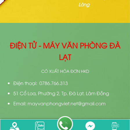
Lòng
ĐIỆN TỬ - MÁY VĂN PHÒNG ĐÀ
LẠT
CÓ XUẤT HÓA ĐƠN HKD
Điện thoại: 0786.766.313
51 Cổ Loa, Phường 2, Tp. Đà Lạt, Lâm Đồng
Email: mayvanphongviet.net@gmail.com
Bản quyền 2026 ©
Thiết kế bởi
Điện Tử Đà Lạt