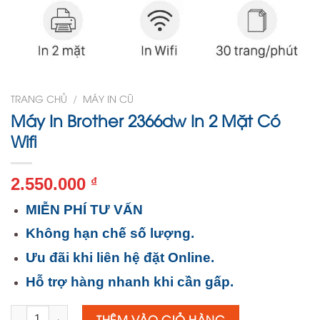
TRANG CHỦ
/
MÁY IN CŨ
Máy In Brother 2366dw In 2 Mặt Có
Wifi
2.550.000
₫
MIỄN PHÍ TƯ VẤN
Không hạn chế số lượng.
Ưu đãi khi liên hệ đặt Online.
Hỗ trợ hàng nhanh khi cần gấp.
Số lượng
THÊM VÀO GIỎ HÀNG