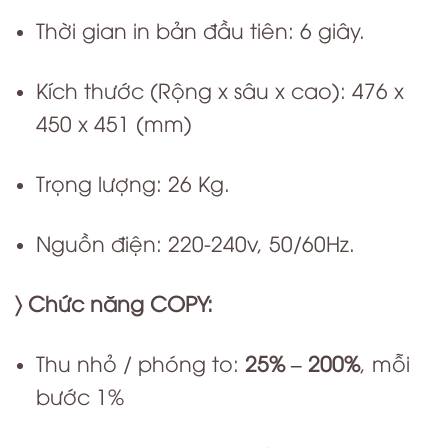
Thời gian in bản đầu tiên: 6 giây.
Kích thước (Rộng x sâu x cao):
476 x
450 x 451
(mm)
Trọng lượng: 26 Kg.
Nguồn điện: 220-240v, 50/60Hz.
〉 Chức năng COPY:
Thu nhỏ / phóng to:
25% – 200%
, mỗi
bước 1%