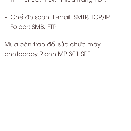
Chế độ scan: E-mail: SMTP, TCP/IP
Folder: SMB, FTP
Mua bán trao đổi sửa chữa máy
photocopy Ricoh MP 301 SPF
#sua_may_photocopy_ricoh #sua_may_ricoh_301
#nap_muc_may_photocopy_ricoh
#sửa_máy_photocopy_ricoh #sửa_máy_ricoh_301
#nạp_mưc_máy_photocopy_ricoh_301
#đổ_mực_máy_ricoh_301 #thay_mực_máy_ricoh_301
#bơm_mực_máy_ricoh_301 #do_muc_may_ricoh_301
#thay_muc_may_ricoh_301