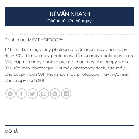
TƯ VẤN NHANH
Chúng tôi liên hệ ngay
Danh mục:
MÁY PHOTOCOPY
Từ khóa:
bơm mực máy photocopy
,
bơm mực máy photocopy
ricoh 301
,
đổ mực máy photocopy
,
đổ mực máy photocopy ricoh
301
,
nạp mực máy photocopy
,
nạp mực máy photocopy ricoh
301
,
sửa máy photocopy
,
sửa máy photocopy ricoh
,
sửa máy
photocopy ricoh 301
,
thay mực máy photocopy
,
thay mực máy
photocopy ricoh 301
MÔ TẢ