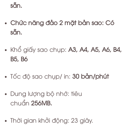
sẵn.
Chức năng đảo 2 mặt bản sao: Có
sẵn.
Khổ giấy sao chụp:
A3, A4, A5, A6, B4,
B5, B6
Tốc độ sao chụp/ in:
30
bản/phút
Dung lượng bộ nhớ: tiêu
chuẩn
256MB.
Thời gian khởi động: 23 giây.