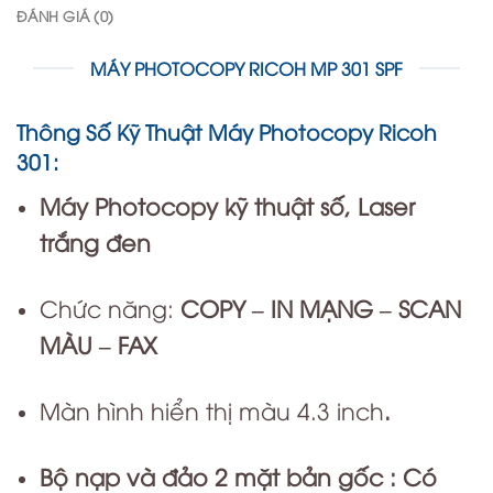
ĐÁNH GIÁ (0)
MÁY PHOTOCOPY RICOH MP 301 SPF
Thông Số Kỹ Thuật Máy Photocopy Ricoh
301:
Máy Photocopy kỹ thuật số, Laser
trắng đen
Chức năng:
COPY – IN MẠNG – SCAN
MÀU – FAX
Màn hình hiển thị màu 4.3 inch
.
Bộ nạp và đảo 2 mặt bản gốc : Có