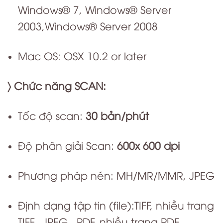
Windows® 7, Windows® Server
2003,Windows® Server 2008
Mac OS:
OSX 10.2 or later
〉 Chức năng SCAN:
Tốc độ scan:
30 bản/phút
Độ phân giải Scan:
600x 600 dpi
Phương pháp nén: MH/MR/MMR, JPEG
Định dạng tập tin (file):TIFF, nhiều trang
TIFF, JPEG, PDF, nhiều trang PDF.