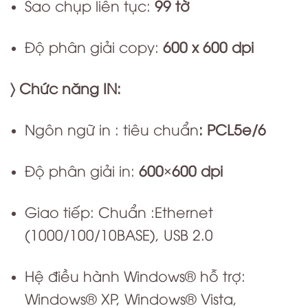
Sao chụp liên tục:
99 tờ
Độ phân giải copy:
600 x 600 dpi
〉 Chức năng IN:
Ngôn ngữ in : tiêu chuẩn
:
PCL5e/6
Độ phân giải in:
600×600 dpi
Giao tiếp: Chuẩn :Ethernet
(1000/100/10BASE), USB 2.0
Hệ điều hành Windows® hỗ trợ:
Windows® XP, Windows® Vista,