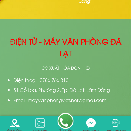
Lòng
ĐIỆN TỬ - MÁY VĂN PHÒNG ĐÀ
LẠT
CÓ XUẤT HÓA ĐƠN HKD
Điện thoại: 0786.766.313
51 Cổ Loa, Phường 2, Tp. Đà Lạt, Lâm Đồng
Email: mayvanphongviet.net@gmail.com
Bản quyền 2026 ©
Thiết kế bởi
Điện Tử Đà Lạt
Gọi điện
Tìm đường
Chat Zalo
Messenger
Nhắn tin SMS