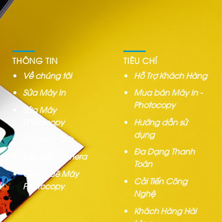
THÔNG TIN
TIÊU CHÍ
Về chúng tôi
Hỗ Trợ Khách Hàng
Sửa Máy In
Mua bán Máy In -
Photocopy
Sửa Máy
Photocopy
Hướng dẫn sử
dụng
Sửa Máy Tính
Đa Dạng Thanh
Lắp đặt Camera
Toán
Cho Thuê Máy
Cải Tiến Công
Photocopy
Nghệ
Khách Hàng Hài