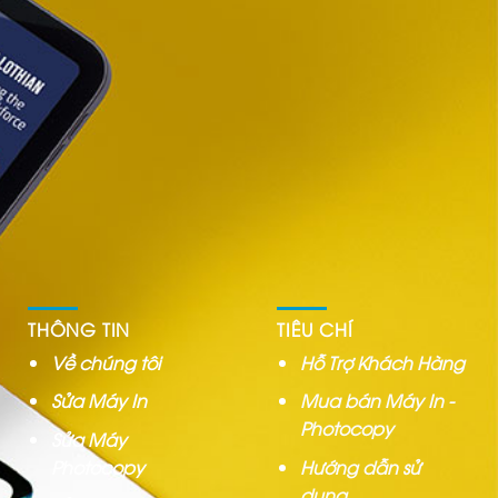
THÔNG TIN
TIÊU CHÍ
Về chúng tôi
Hỗ Trợ Khách Hàng
Sửa Máy In
Mua bán Máy In -
Photocopy
Sửa Máy
Photocopy
Hướng dẫn sử
dụng