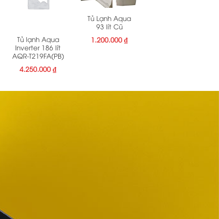
Tủ Lạnh Aqua
93 lít Cũ
Tủ lạnh Aqua
1.200.000
₫
Inverter 186 lít
AQR-T219FA(PB)
4.250.000
₫