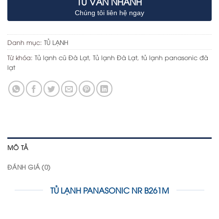
TƯ VẤN NHANH
Chúng tôi liên hệ ngay
Danh mục:
TỦ LẠNH
Từ khóa:
Tủ lạnh cũ Đà Lạt
,
Tủ lạnh Đà Lạt
,
tủ lạnh panasonic đà
lạt
MÔ TẢ
ĐÁNH GIÁ (0)
TỦ LẠNH PANASONIC NR B261M