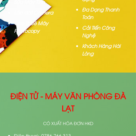
Sửa Máy Tính
Đa Dạng Thanh
Lắp đặt Camera
Toán
Cho Thuê Máy
Cải Tiến Công
Photocopy
Nghệ
Khách Hàng Hài
Lòng
ĐIỆN TỬ - MÁY VĂN PHÒNG ĐÀ
LẠT
CÓ XUẤT HÓA ĐƠN HKD
Điện thoại: 0786.766.313