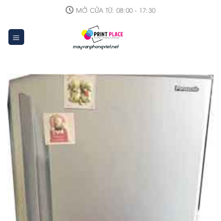
Skip
MỞ CỬA TỪ: 08:00 - 17:30
to
content