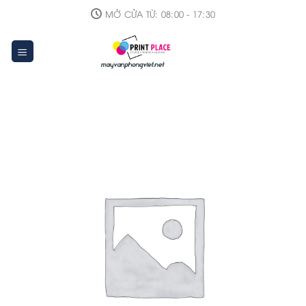
Skip
MỞ CỬA TỪ: 08:00 - 17:30
to
content