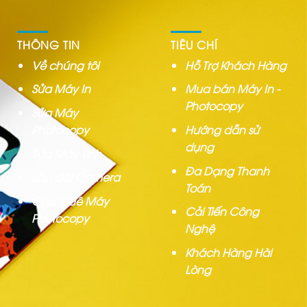
THÔNG TIN
TIÊU CHÍ
Về chúng tôi
Hỗ Trợ Khách Hàng
Sửa Máy In
Mua bán Máy In -
Photocopy
Sửa Máy
Photocopy
Hướng dẫn sử
dụng
Sửa Máy Tính
Đa Dạng Thanh
Lắp đặt Camera
Toán
Cho Thuê Máy
Cải Tiến Công
Photocopy
Nghệ
Khách Hàng Hài
Lòng