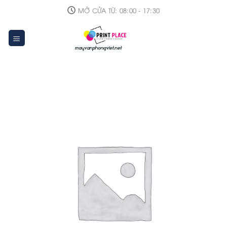
Skip
MỞ CỬA TỪ: 08:00 - 17:30
to
content