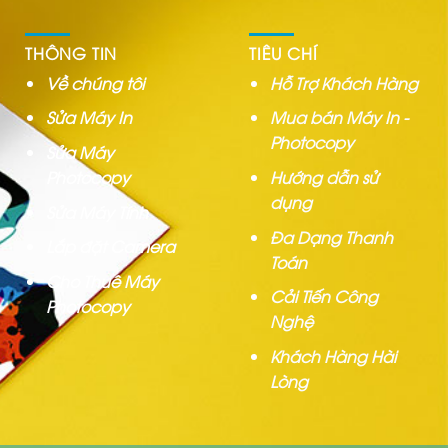
THÔNG TIN
TIÊU CHÍ
Về chúng tôi
Hỗ Trợ Khách Hàng
Sửa Máy In
Mua bán Máy In -
Photocopy
Sửa Máy
Photocopy
Hướng dẫn sử
dụng
Sửa Máy Tính
Đa Dạng Thanh
Lắp đặt Camera
Toán
Cho Thuê Máy
Cải Tiến Công
Photocopy
Nghệ
Khách Hàng Hài
Lòng