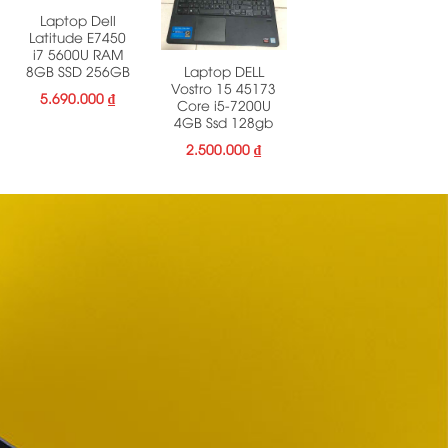
Laptop Dell
Latitude E7450
i7 5600U RAM
Laptop DELL
8GB SSD 256GB
Vostro 15 45173
5.690.000
₫
Core i5-7200U
4GB Ssd 128gb
2.500.000
₫