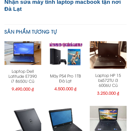
Nhận sửa máy tính laptop macbook tận nơi
Đà Lạt
SẢN PHẨM TƯƠNG TỰ
Laptop Dell
Laptop HP 15
Máy PS4 Pro 1TB
Latitude E7390
bs572TU i3
Đà Lạt
i7 8650U Cũ
6006U Cũ
4.500.000
₫
9.490.000
₫
3.250.000
₫