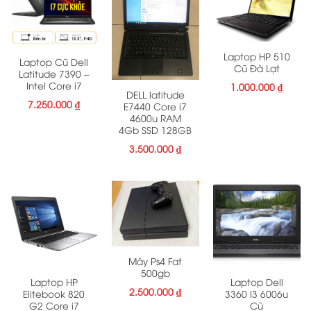
Laptop HP 510
Laptop Cũ Dell
Cũ Đà Lạt
Latitude 7390 –
Intel Core i7
1.000.000
₫
DELL latitude
7.250.000
₫
E7440 Core i7
4600u RAM
4Gb SSD 128GB
3.500.000
₫
Máy Ps4 Fat
500gb
Laptop HP
Laptop Dell
2.500.000
₫
Elitebook 820
3360 I3 6006u
G2 Core i7
Cũ