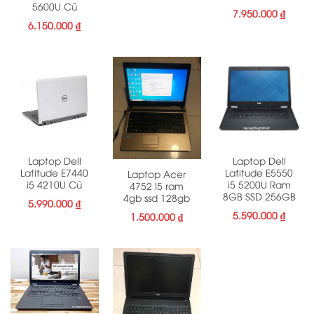
5600U Cũ
7.950.000
₫
6.150.000
₫
Laptop Dell
Laptop Dell
Latitude E7440
Latitude E5550
Laptop Acer
i5 4210U Cũ
i5 5200U Ram
4752 I5 ram
8GB SSD 256GB
4gb ssd 128gb
5.990.000
₫
5.590.000
₫
1.500.000
₫