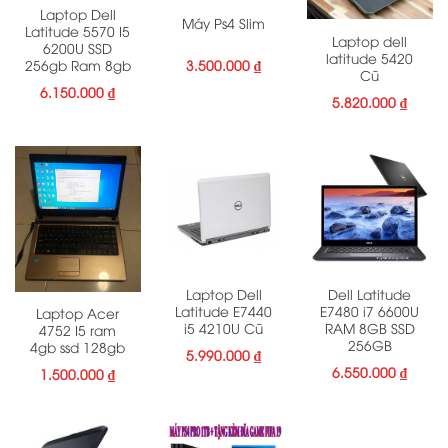
Laptop Dell
Máy Ps4 Slim
Latitude 5570 I5
Laptop dell
6200U SSD
latitude 5420
3.500.000
₫
256gb Ram 8gb
Cũ
6.150.000
₫
5.820.000
₫
Laptop Dell
Dell Latitude
Latitude E7440
E7480 i7 6600U
Laptop Acer
i5 4210U Cũ
RAM 8GB SSD
4752 I5 ram
256GB
4gb ssd 128gb
5.990.000
₫
6.550.000
₫
1.500.000
₫