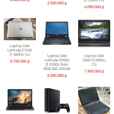
2.500.000
₫
6.090.000
₫
Laptop Dell
Latitude E7240
i7 4600U Cũ
Laptop Dell
Laptop Dell
Latitude E5550
3360 I3 6006u
5.790.000
₫
i5 5200U Ram
Cũ
8GB SSD 256GB
7.950.000
₫
5.590.000
₫