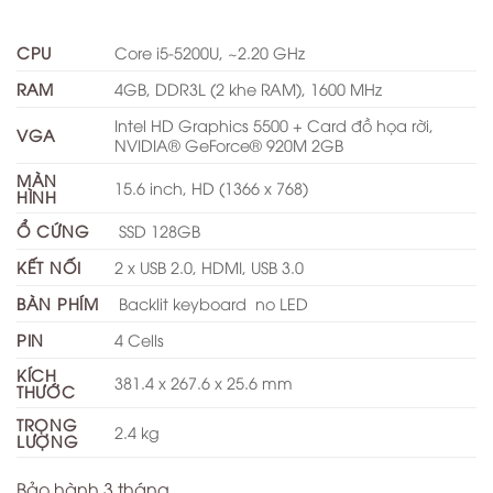
CPU
Core i5-5200U, ~2.20 GHz
RAM
4GB, DDR3L (2 khe RAM), 1600 MHz
Intel HD Graphics 5500 + Card đồ họa rời,
VGA
NVIDIA® GeForce® 920M 2GB
MÀN
15.6 inch, HD (1366 x 768)
HÌNH
Ổ CỨNG
SSD 128GB
KẾT NỐI
2 x USB 2.0, HDMI, USB 3.0
BÀN PHÍM
Backlit keyboard no LED
PIN
4 Cells
KÍCH
381.4 x 267.6 x 25.6 mm
THƯỚC
TRỌNG
2.4 kg
LƯỢNG
Bảo hành 3 tháng