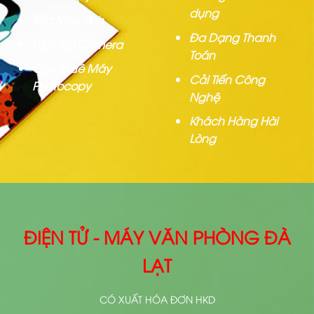
dụng
Sửa Máy Tính
Đa Dạng Thanh
Lắp đặt Camera
Toán
Cho Thuê Máy
Cải Tiến Công
Photocopy
Nghệ
Khách Hàng Hài
Lòng
ĐIỆN TỬ - MÁY VĂN PHÒNG ĐÀ
LẠT
CÓ XUẤT HÓA ĐƠN HKD