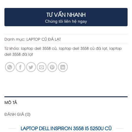
TƯ VẤN NHANH
Chúng tôi liên hệ ngay
Danh mục:
LAPTOP CŨ ĐÀ LẠT
Từ khóa:
laptop dell 3558 cũ
,
laptop dell 3558 cũ đà lạt
,
laptop
dell 3558 đà lạt
MÔ TẢ
ĐÁNH GIÁ (0)
LAPTOP DELL INSPIRON 3558 I5 5250U CŨ