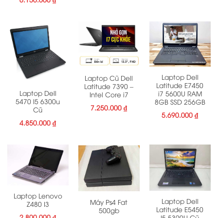
Laptop Dell
Laptop Cũ Dell
Latitude E7450
Latitude 7390 –
Laptop Dell
i7 5600U RAM
Intel Core i7
5470 I5 6300u
8GB SSD 256GB
7.250.000
₫
Cũ
5.690.000
₫
4.850.000
₫
Laptop Lenovo
Laptop Dell
Máy Ps4 Fat
Z480 I3
Latitude E5450
500gb
2.800.000
₫
I5 5300U Cũ