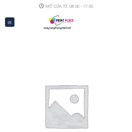
Skip
MỞ CỬA TỪ: 08:00 - 17:30
to
content