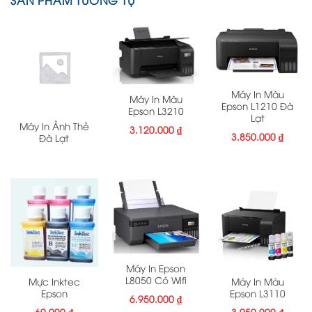
SẢN PHẨM TƯƠNG TỰ
Máy In Màu
Máy In Màu
Epson L1210 Đà
Epson L3210
Lạt
Máy In Ảnh Thẻ
3.120.000
₫
3.850.000
₫
Đà Lạt
Máy In Epson
L8050 Có Wifi
Mực Inktec
Máy In Màu
Epson
Epson L3110
6.950.000
₫
60.000
₫
3.950.000
₫