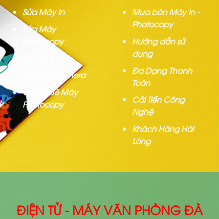
Sửa Máy In
Mua bán Máy In -
Photocopy
Sửa Máy
Photocopy
Hướng dẫn sử
dụng
Sửa Máy Tính
Đa Dạng Thanh
Lắp đặt Camera
Toán
Cho Thuê Máy
Cải Tiến Công
Photocopy
Nghệ
Khách Hàng Hài
Lòng
ĐIỆN TỬ - MÁY VĂN PHÒNG ĐÀ