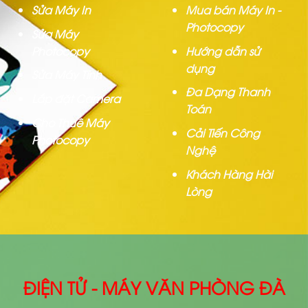
Sửa Máy In
Mua bán Máy In -
Photocopy
Sửa Máy
Photocopy
Hướng dẫn sử
dụng
Sửa Máy Tính
Đa Dạng Thanh
Lắp đặt Camera
Toán
Cho Thuê Máy
Cải Tiến Công
Photocopy
Nghệ
Khách Hàng Hài
Lòng
ĐIỆN TỬ - MÁY VĂN PHÒNG ĐÀ