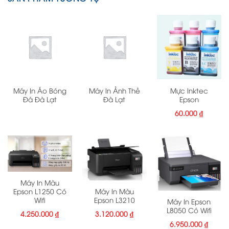
Máy In Áo Bóng
Máy In Ảnh Thẻ
Mực Inktec
Đá Đà Lạt
Đà Lạt
Epson
60.000
₫
Máy In Màu
Epson L1250 Có
Máy In Màu
Wifi
Epson L3210
Máy In Epson
L8050 Có Wifi
4.250.000
₫
3.120.000
₫
6.950.000
₫