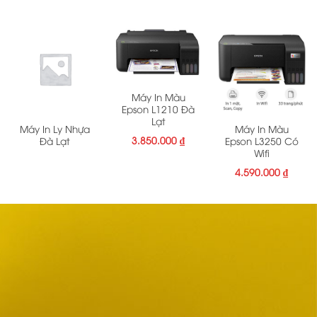
Máy In Màu
Epson L1210 Đà
Lạt
Máy In Ly Nhựa
Máy In Màu
3.850.000
₫
Đà Lạt
Epson L3250 Có
Wifi
4.590.000
₫