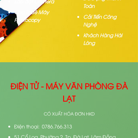
Lắp đặt Camera
Toán
Cho Thuê Máy
Cải Tiến Công
Photocopy
Nghệ
Khách Hàng Hài
Lòng
ĐIỆN TỬ - MÁY VĂN PHÒNG ĐÀ
LẠT
CÓ XUẤT HÓA ĐƠN HKD
Điện thoại: 0786.766.313
51 Cổ Loa, Phường 2, Tp. Đà Lạt, Lâm Đồng