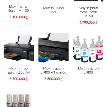
Máy in phun
Mực in Epson
Máy in phun
Epson M1100
L360
màu Epson
L3150
3.100.000
₫
4.790.000
₫
Máy in màu
Máy in Epson
Mực in Epson
Epson L805 A4
L1800 A3 6 màu
L1800
5.500.000
₫
8.500.000
₫