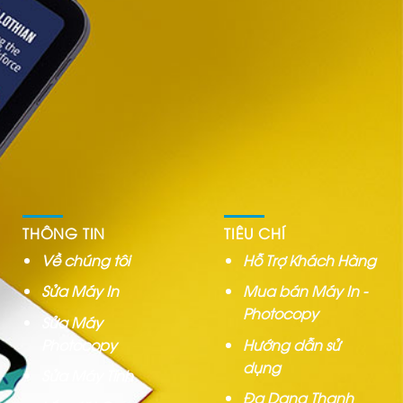
THÔNG TIN
TIÊU CHÍ
Về chúng tôi
Hỗ Trợ Khách Hàng
Sửa Máy In
Mua bán Máy In -
Photocopy
Sửa Máy
Photocopy
Hướng dẫn sử
dụng
Sửa Máy Tính
Đa Dạng Thanh