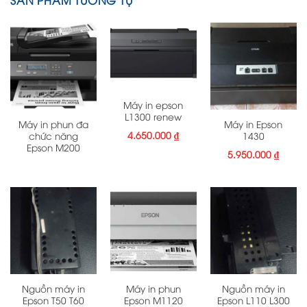
SẢN PHẨM TƯƠNG TỰ
Máy in epson
L1300 renew
Máy in phun đa
Máy in Epson
4.650.000
₫
chức năng
1430
Epson M200
5.950.000
₫
Nguồn máy in
Máy in phun
Nguồn máy in
Epson T50 T60
Epson M1120
Epson L110 L300