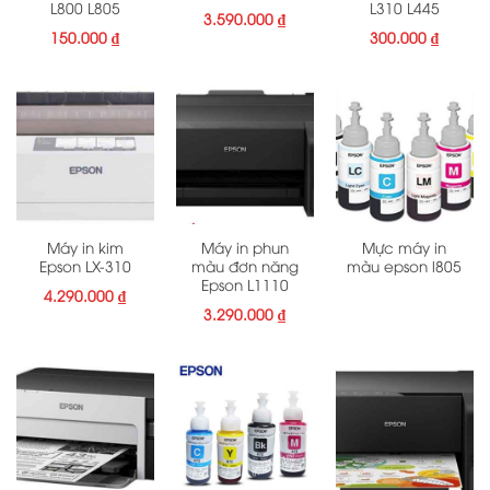
L800 L805
L310 L445
3.590.000
₫
150.000
₫
300.000
₫
Máy in kim
Máy in phun
Mực máy in
Epson LX-310
màu đơn năng
màu epson l805
Epson L1110
4.290.000
₫
3.290.000
₫