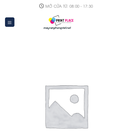
Skip
MỞ CỬA TỪ: 08:00 - 17:30
to
content