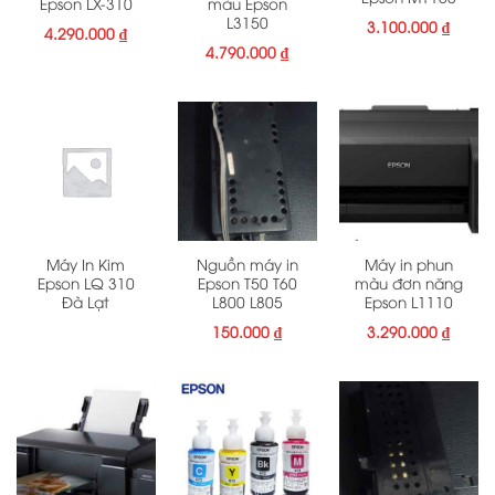
Epson LX-310
màu Epson
L3150
3.100.000
₫
4.290.000
₫
4.790.000
₫
Máy In Kim
Nguồn máy in
Máy in phun
Epson LQ 310
Epson T50 T60
màu đơn năng
Đà Lạt
L800 L805
Epson L1110
150.000
₫
3.290.000
₫