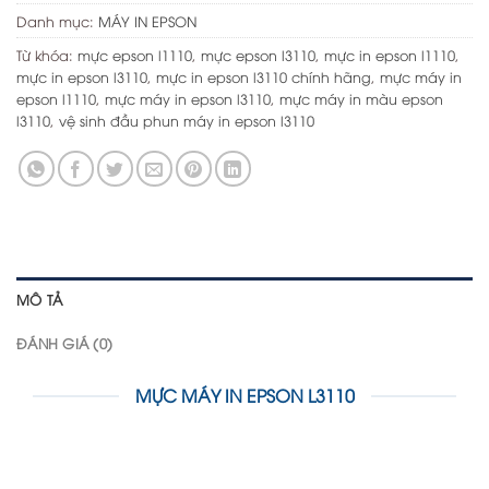
Danh mục:
MÁY IN EPSON
Từ khóa:
mực epson l1110
,
mực epson l3110
,
mực in epson l1110
,
mực in epson l3110
,
mực in epson l3110 chính hãng
,
mực máy in
epson l1110
,
mực máy in epson l3110
,
mực máy in màu epson
l3110
,
vệ sinh đầu phun máy in epson l3110
MÔ TẢ
ĐÁNH GIÁ (0)
MỰC MÁY IN EPSON L3110