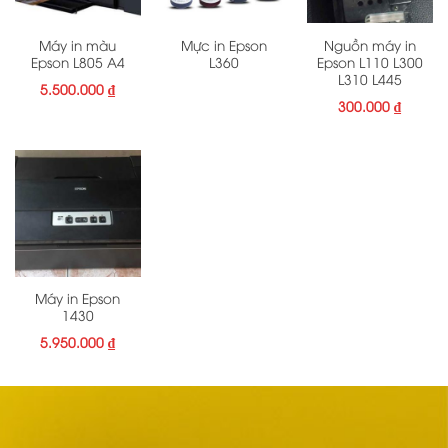
Máy in màu
Mực in Epson
Nguồn máy in
Epson L805 A4
L360
Epson L110 L300
L310 L445
5.500.000
₫
300.000
₫
Máy in Epson
1430
5.950.000
₫