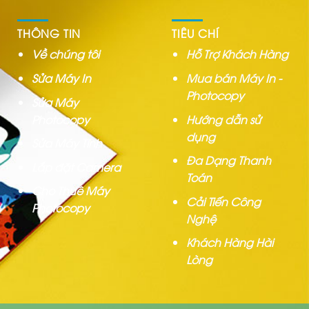
THÔNG TIN
TIÊU CHÍ
Về chúng tôi
Hỗ Trợ Khách Hàng
Sửa Máy In
Mua bán Máy In -
Photocopy
Sửa Máy
Photocopy
Hướng dẫn sử
dụng
Sửa Máy Tính
Đa Dạng Thanh
Lắp đặt Camera
Toán
Cho Thuê Máy
Cải Tiến Công
Photocopy
Nghệ
Khách Hàng Hài
Lòng