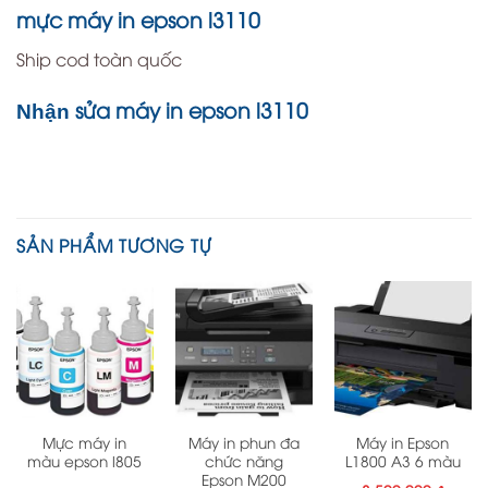
mực máy in epson l3110
Ship cod toàn quốc
sửa máy in epson l3110
Nhận
SẢN PHẨM TƯƠNG TỰ
Mực máy in
Máy in phun đa
Máy in Epson
màu epson l805
chức năng
L1800 A3 6 màu
Epson M200