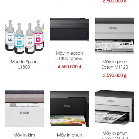
8.500.000
₫
Máy in epson
L1300 renew
Mực in Epson
Máy in phun
4.650.000
₫
L1800
Epson M1120
3.590.000
₫
Máy in phun
Máy in kim
Máy in phun
Epson M1100