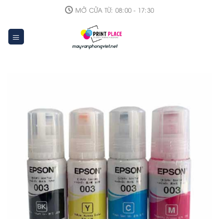
Skip
MỞ CỬA TỪ: 08:00 - 17:30
to
content