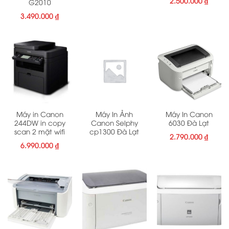
2.500.000
₫
G2010
3.490.000
₫
Máy in Canon
Máy In Ảnh
Máy In Canon
244DW in copy
Canon Selphy
6030 Đà Lạt
scan 2 mặt wifi
cp1300 Đà Lạt
2.790.000
₫
6.990.000
₫