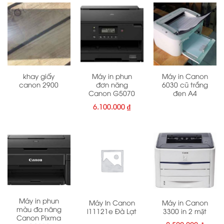
khay giấy
Máy in phun
Máy in Canon
canon 2900
đơn năng
6030 cũ trắng
Canon G5070
đen A4
6.100.000
₫
Máy in phun
Máy In Canon
Máy in Canon
màu đa năng
l11121e Đà Lạt
3300 in 2 mặt
Canon Pixma