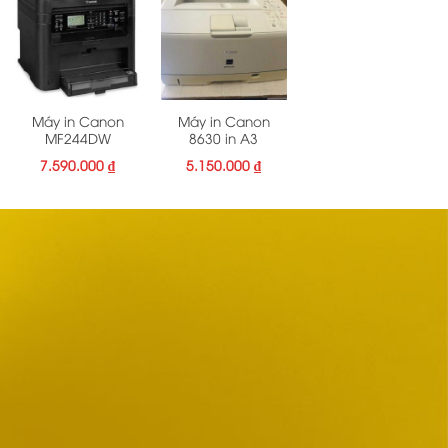
Máy in Canon
Máy in Canon
MF244DW
8630 in A3
7.590.000
₫
5.150.000
₫