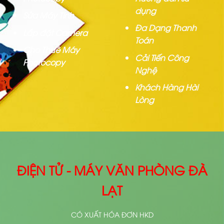
dụng
Sửa Máy Tính
Đa Dạng Thanh
Lắp đặt Camera
Toán
Cho Thuê Máy
Cải Tiến Công
Photocopy
Nghệ
Khách Hàng Hài
Lòng
ĐIỆN TỬ - MÁY VĂN PHÒNG ĐÀ
LẠT
CÓ XUẤT HÓA ĐƠN HKD