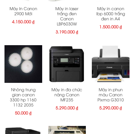
Máy In Canon
Máy in laser
Máy in canon
2900 Mới
trắng đen
lbp 6000 trắng
Canon
đen in A4
4.150.000
₫
LBP6030W
1.500.000
₫
3.190.000
₫
Nhông trung
Máy in đa chức
Máy in phun
gian canon
năng Canon
màu Canon
3300 hp 1160
MF235
Pixma G3010
1132 2035
5.290.000
₫
5.290.000
₫
50.000
₫