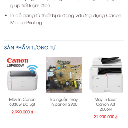
giúp tiết kiệm điện
In dễ dàng từ thiết bị di động với ứng dụng Canon
Mobile Printing
SẢN PHẨM TƯƠNG TỰ
Máy In Canon
Bo nguồn máy
Máy in laser
6030w Đà Lạt
in canon 2900
Canon A3
2006N
2.990.000
₫
21.900.000
₫