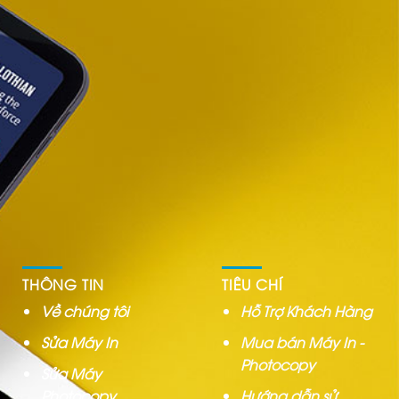
THÔNG TIN
TIÊU CHÍ
Về chúng tôi
Hỗ Trợ Khách Hàng
Sửa Máy In
Mua bán Máy In -
Photocopy
Sửa Máy
Photocopy
Hướng dẫn sử