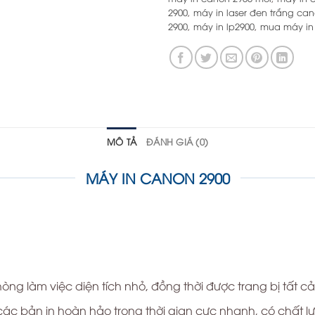
2900
,
máy in laser đen trắng can
2900
,
máy in lp2900
,
mua máy in
MÔ TẢ
ĐÁNH GIÁ (0)
MÁY IN CANON 2900
ng làm việc diện tích nhỏ, đồng thời được trang bị tất cả
 bản in hoàn hảo trong thời gian cực nhanh, có chất lượng