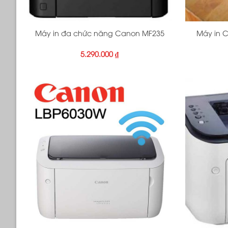
+
+
Máy in đa chức năng Canon MF235
Máy in C
5.290.000
₫
+
+