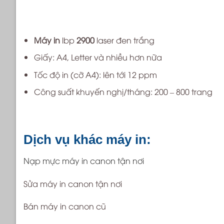
Máy in
lbp
2900
laser đen trắng
Giấy: A4, Letter và nhiều hơn nữa
Tốc độ in (cỡ A4): lên tới 12 ppm
Công suất khuyến nghị/tháng: 200 – 800 trang
Dịch vụ khác máy in:
Nạp mực máy in canon tận nơi
Sửa máy in canon tận nơi
Bán máy in canon cũ