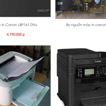
+
 in Canon LBP161 DN+
Bo nguồn máy in canon
4.790.000
₫