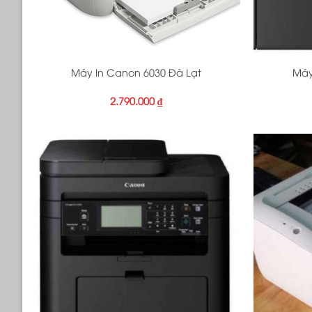
+
+
Máy In Canon 6030 Đà Lạt
Máy
2.790.000
₫