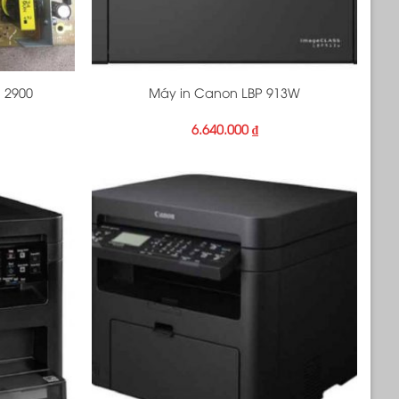
+
 2900
Máy in Canon LBP 913W
6.640.000
₫