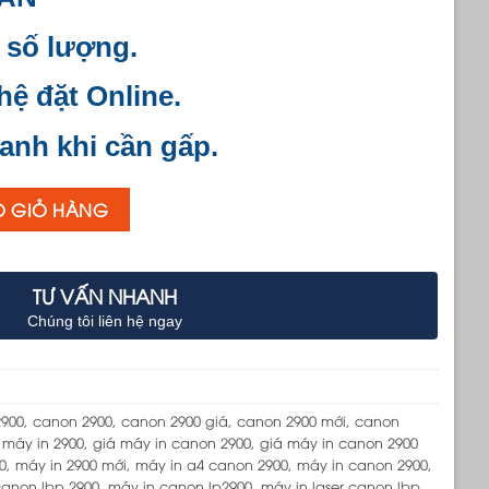
 số lượng.
 hệ đặt Online.
anh khi cần gấp.
O GIỎ HÀNG
TƯ VẤN NHANH
Chúng tôi liên hệ ngay
2900
,
canon 2900
,
canon 2900 giá
,
canon 2900 mới
,
canon
 máy in 2900
,
giá máy in canon 2900
,
giá máy in canon 2900
0
,
máy in 2900 mới
,
máy in a4 canon 2900
,
máy in canon 2900
,
canon lbp 2900
,
máy in canon lp2900
,
máy in laser canon lbp