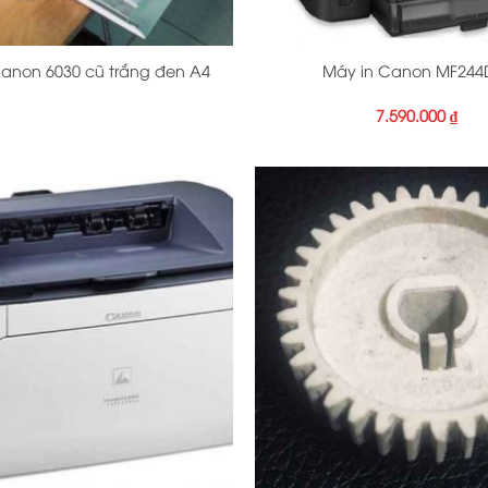
+
anon 6030 cũ trắng đen A4
Máy in Canon MF24
7.590.000
₫
+