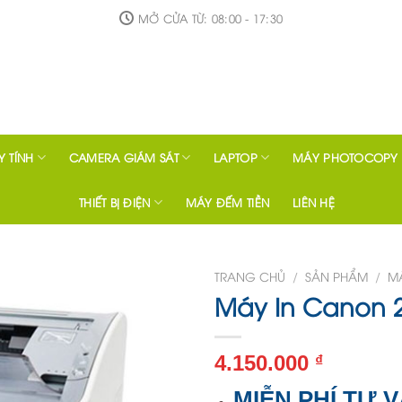
MỞ CỬA TỪ: 08:00 - 17:30
 TÍNH
CAMERA GIÁM SÁT
LAPTOP
MÁY PHOTOCOPY
THIẾT BỊ ĐIỆN
MÁY ĐẾM TIỀN
LIÊN HỆ
TRANG CHỦ
/
SẢN PHẨM
/
M
Máy In Canon 2
4.150.000
₫
MIỄN PHÍ TƯ 