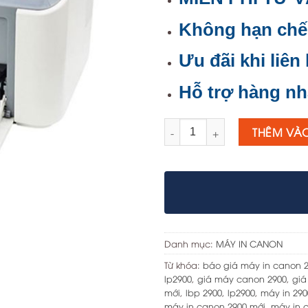
Không hạn chế
Ưu đãi khi liên
Hỗ trợ hàng nh
Số lượng
THÊM VÀ
Danh mục:
MÁY IN CANON
Từ khóa:
báo giá máy in canon 
lp2900
,
giá máy canon 2900
,
giá
mới
,
lbp 2900
,
lp2900
,
máy in 290
máy in canon 2900 mới
,
máy in 