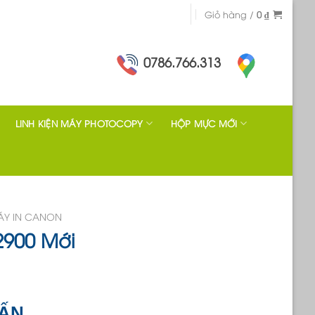
Giỏ hàng /
0
₫
0786.766.313
LINH KIỆN MÁY PHOTOCOPY
HỘP MỰC MỚI
ÁY IN CANON
900 Mới
VẤN