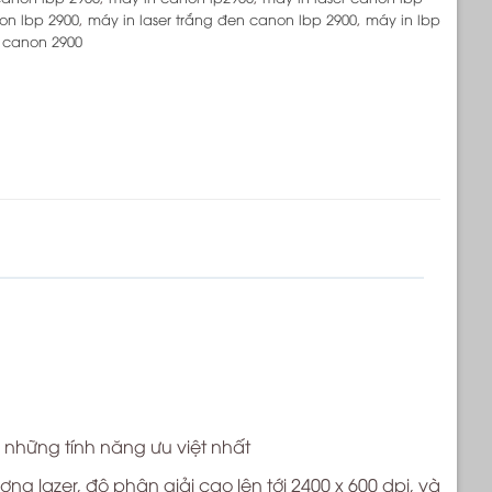
on lbp 2900
,
máy in laser trắng đen canon lbp 2900
,
máy in lbp
 canon 2900
 những tính năng ưu việt nhất
 lazer, độ phân giải cao lên tới 2400 x 600 dpi, và