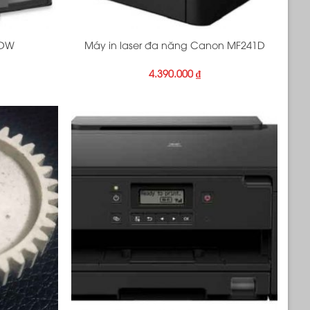
+
4DW
Máy in laser đa năng Canon MF241D
4.390.000
₫
+