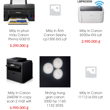
Máy in phun
Máy In Ảnh
Máy In Canon
màu Canon
Canon Selphy
6030w Đà Lạt
Pixma G3010
cp1300 Đà Lạt
2.990.000
₫
5.290.000
₫
Máy in Canon
Nhông trung
Máy In Canon
244DW in copy
gian canon
l11121e Đà Lạt
scan 2 mặt wifi
3300 hp 1160
1132 2035
6.990.000
₫