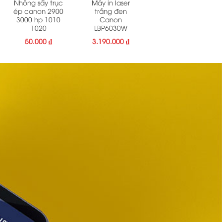
Nhông sấy trục
Máy in laser
ép canon 2900
trắng đen
3000 hp 1010
Canon
1020
LBP6030W
50.000
₫
3.190.000
₫