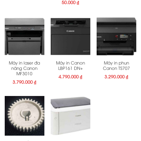
50.000
₫
Máy in laser đa
Máy in Canon
Máy in phun
năng Canon
LBP161 DN+
Canon TS707
MF3010
4.790.000
₫
3.290.000
₫
3.790.000
₫