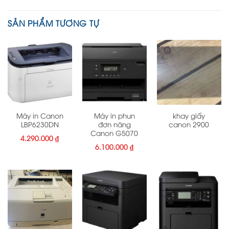
SẢN PHẨM TƯƠNG TỰ
Máy in Canon
Máy in phun
khay giấy
LBP6230DN
đơn năng
canon 2900
Canon G5070
4.290.000
₫
6.100.000
₫