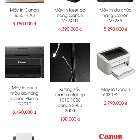
Máy in Canon
Máy in laser đa
Máy in đa chức
8630 in A3
năng Canon
năng Canon
MF241D
MF235
5.150.000
₫
4.390.000
₫
5.290.000
₫
Máy in phun
Xương sấy
Máy In Canon
màu đa năng
thanh nhiệt hp
6030 Đà Lạt
Canon Pixma
1010 1020
2.790.000
₫
G2010
canon 2900
3000
3.490.000
₫
100.000
₫