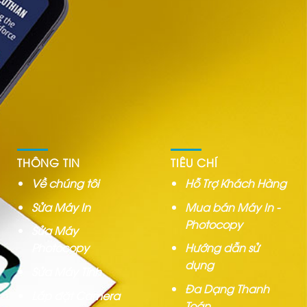
THÔNG TIN
TIÊU CHÍ
Về chúng tôi
Hỗ Trợ Khách Hàng
Sửa Máy In
Mua bán Máy In -
Photocopy
Sửa Máy
Photocopy
Hướng dẫn sử
dụng
Sửa Máy Tính
Đa Dạng Thanh
Lắp đặt Camera
Toán