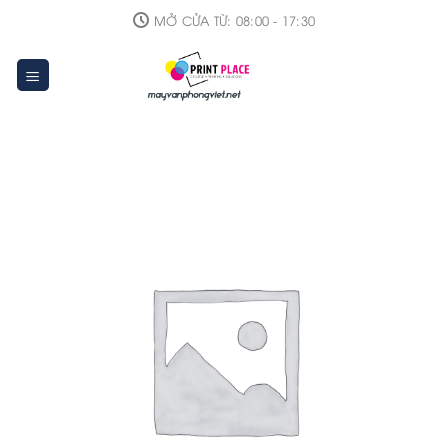
Skip
MỞ CỬA TỪ: 08:00 - 17:30
to
content