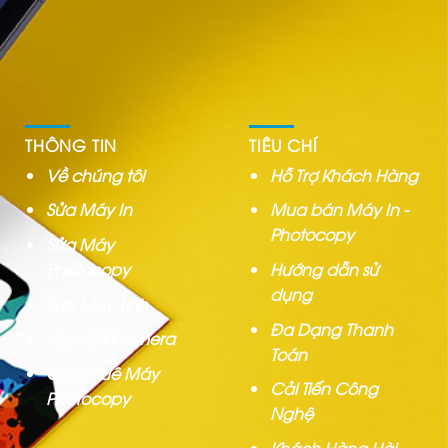
THÔNG TIN
TIÊU CHÍ
Về chúng tôi
Hỗ Trợ Khách Hàng
Sửa Máy In
Mua bán Máy In -
Photocopy
Sửa Máy
Photocopy
Hướng dẫn sử
dụng
Sửa Máy Tính
Đa Dạng Thanh
Lắp đặt Camera
Toán
Cho Thuê Máy
Cải Tiến Công
Photocopy
Nghệ
Khách Hàng Hài