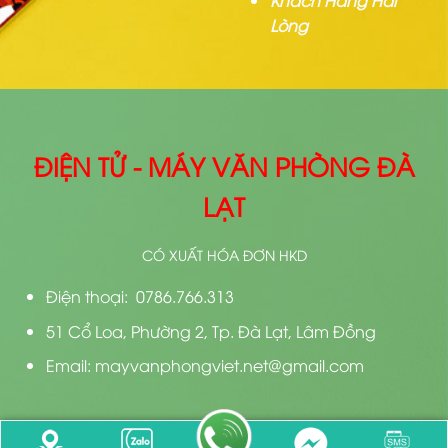
Lòng
ĐIỆN TỬ - MÁY VĂN PHÒNG ĐÀ
LẠT
CÓ XUẤT HÓA ĐƠN HKD
Điện thoại: 0786.766.313
51 Cổ Loa, Phường 2, Tp. Đà Lạt, Lâm Đồng
Email: mayvanphongviet.net@gmail.com