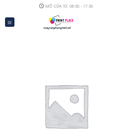
Skip
MỞ CỬA TỪ: 08:00 - 17:30
to
content