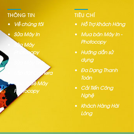
THÔNG TIN
TIÊU CHÍ
Về chúng tôi
Hỗ Trợ Khách Hàng
Sửa Máy In
Mua bán Máy In -
Photocopy
Sửa Máy
Photocopy
Hướng dẫn sử
dụng
Sửa Máy Tính
Đa Dạng Thanh
Lắp đặt Camera
Toán
Cho Thuê Máy
Cải Tiến Công
Photocopy
Nghệ
Khách Hàng Hài
Lòng